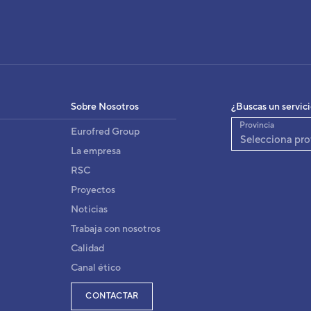
IDAD INTERIOR ASG 24UI
3NGG8161
igo:
8432884022182
:
Sobre Nosotros
¿Buscas un servic
ASH24LBAW
fabricante:
Provincia
Eurofred Group
Selecciona pro
La empresa
RSC
Proyectos
Noticias
Trabaja con nosotros
Calidad
Canal ético
CONTACTAR