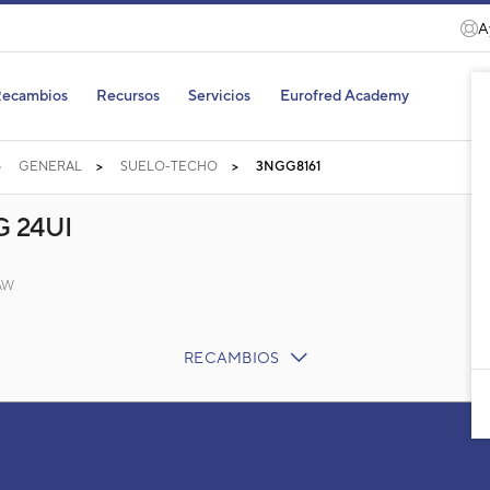
A
ecambios
Recursos
Servicios
Eurofred Academy
GENERAL
SUELO-TECHO
3NGG8161
 24UI
BAW
RECAMBIOS