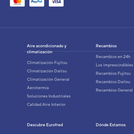
UN
Cód
EAN
Aire acondicionado y
Recambios
Ref. 
climatización
Recambios en 24h
Climatización Fujitsu
Los imprescindibles
Climatización Daitsu
Recambios Fujitsu
Climatización General
Recambios Daitsu
Aerotermia
Recambios General
Soluciones Industriales
Calidad Aire Interior
Descubre Eurofred
Dónde Estamos