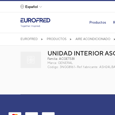
text.skipToContent
text.skipToNavigation
Español
Productos
R
EUROFRED
PRODUCTOS
AIRE ACONDICIONADO
UNIDAD INTERIOR ASG
Familia: ACGETSBI
Marca:
GENERAL
Código: 3NGG8161
Ref. fabricante: ASH24L
UNIDAD INTERIOR ASG 24UI