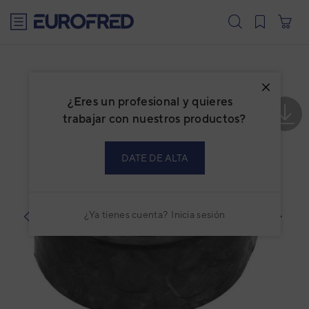
text.skipToContent
text.skipToNavigation
¿Eres un profesional y quieres
trabajar con nuestros productos?
DATE DE ALTA
¿Ya tienes cuenta?
Inicia sesión
prev
next