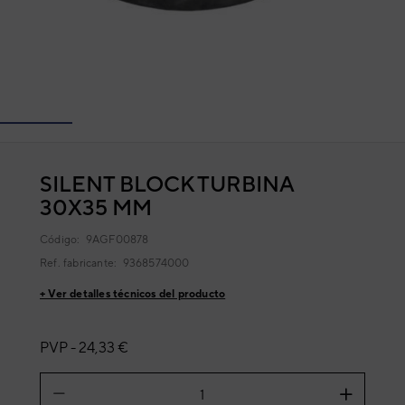
SILENT BLOCK TURBINA
30X35 MM
Código:
9AGF00878
Ref. fabricante:
9368574000
+ Ver detalles técnicos del producto
PVP -
24,33 €