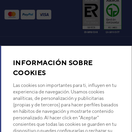
U. INTERIOR RSM-24LA MULTI
SERIE F INV.
Código:
3NFE8220
-
Ref. fabricante:
RSM24LA
VER DETALLE
AS30 UNIDAD INTERIOR
MURAL VRF 6HP
Aire acondicionado y climatización
Código:
3NGG7630
-
Ref. fabricante:
ASG30UFAJR
INFORMACIÓN SOBRE
Recambios
COOKIES
VER DETALLE
Sobre Nosotros
Las cookies son importantes para ti, influyen en tu
UNIDAD INTERIOR ASY50FB
experiencia de navegación. Usamos cookies
(ASY18F)
analíticas, de personalización y publicitarias
Descubre Eurofred
Código:
3NGF1121
-
Ref. fabricante:
ASY18FBBN
(propias y de terceros) para hacer perfiles basados
en hábitos de navegación y mostrarte contenido
VER DETALLE
Dónde Estamos
personalizado. Al hacer click en "Aceptar"
consientes que todas las cookies se guarden en tu
dispositivo o puedes configurarlas o rechazar su