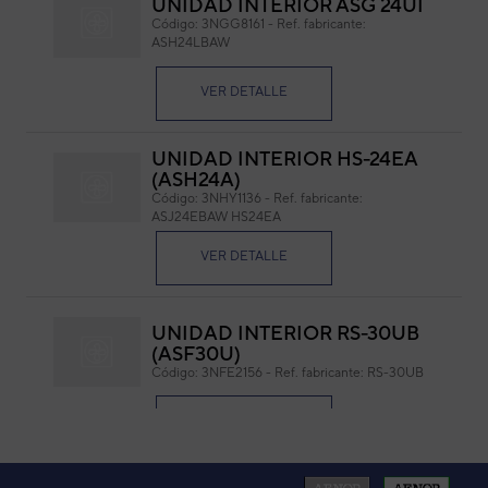
UNIDAD INTERIOR ASG 24UI
SI
Código:
3NGG8161
-
Ref. fabricante:
M
ASH24LBAW
Cód
VER DETALLE
Ref. 
UNIDAD INTERIOR HS-24EA
(ASH24A)
Código:
3NHY1136
-
Ref. fabricante:
ASJ24EBAW HS24EA
VER DETALLE
Medidas: 30 x 35 mm
Color
UNIDAD INTERIOR RS-30UB
(ASF30U)
Código:
3NFE2156
-
Ref. fabricante:
RS-30UB
VER DETALLE