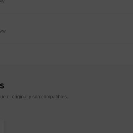
AW
BAW
I
BAJ
s
NV. (ASH30UI)
ue el original y son compatibles.
V. (ASF24UI)