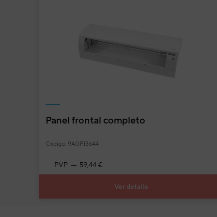
UNIDAD INTERIOR RS-30LA 
Código:
3NFE8171
-
Ref. fabricante:
RS30LA
UNIDAD INTERIOR AWY71UI 
Código:
3NGF8076
-
Ref. fabricante:
AWY24L
Panel frontal completo
U. INT. ASY71UIF PARED INV 
Código:
3NGF8220
-
Ref. fabricante:
ASY24L
Código: 9AGF13644
PVP
59,44 €
UNIDAD INTERIOR RJ-24LA 
Código:
3NFE8076
-
Ref. fabricante:
RJ24LA
Ver detalle