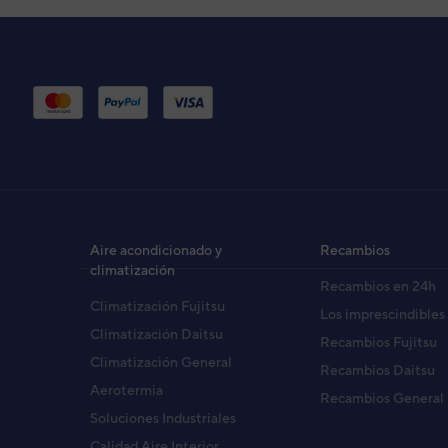
UNIDAD INTERIOR RJ-30LA 
Código:
3NFE8081
-
Ref. fabricante:
RJ30LA
UNIDAD INTERIOR RSM-24QA
Código:
3NFE8214
-
Ref. fabricante:
RSM-24
U. INTERIOR RSM-24LA MULTI
Código:
3NFE8220
-
Ref. fabricante:
RSM24L
Aire acondicionado y
Recambios
climatización
Recambios en 24h
UNIDAD INTERIOR AWY80UI
Climatización Fujitsu
Los imprescindibles
Código:
3NGF8081
-
Ref. fabricante:
AWY30L
Climatización Daitsu
Recambios Fujitsu
Climatización General
Recambios Daitsu
Aerotermia
Recambios General
UNID.INTERIOR ASY80UI (A
Soluciones Industriales
Código:
3NGF8171
-
Ref. fabricante:
ASY30LB
Calidad Aire Interior