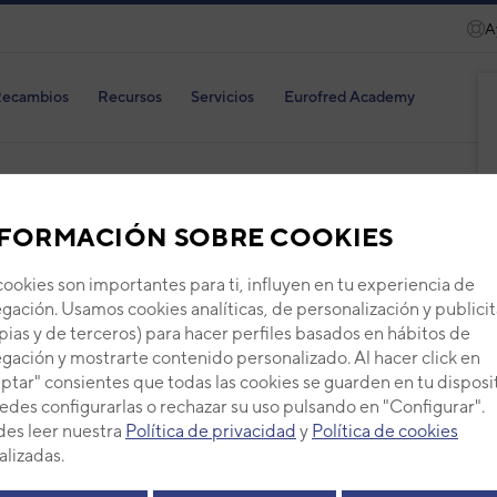
A
ecambios
Recursos
Servicios
Eurofred Academy
FORMACIÓN SOBRE COOKIES
MAN
cookies son importantes para ti, influyen en tu experiencia de
ACO
gación. Usamos cookies analíticas, de personalización y publicit
pias y de terceros) para hacer perfiles basados en hábitos de
Código
gación y mostrarte contenido personalizado. Al hacer click en
Ref. fab
ptar" consientes que todas las cookies se guarden en tu disposi
+ Ver de
edes configurarlas o rechazar su uso pulsando en "Configurar".
es leer nuestra
Política de privacidad
y
Política de cookies
alizadas.
PVP -