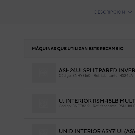
DESCRIPCIÓN
CURRENT
TAB:
MANDO A DISTANCIA AIRE ACONDICION
MÁQUINAS QUE UTILIZAN ESTE RECAMBIO
ASH24UI SPLIT PARED INVE
MA
Código:
3NHY8160
-
Ref. fabricante:
HS24LA
AC
Cód
Ref. 
U. INTERIOR RSM-18LB MULTI
Código:
3NFE8219
-
Ref. fabricante:
RSM-18L
UNID INTERIOR ASY71UI (AS