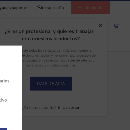
yuda y soporte
Iniciar sesión
Hazte cliente
Buscar por producto, modelo...
¿Eres un profesional y quieres trabajar
con nuestros productos?
COMPARAR
DESCARGAR PDF
Disfruta de todas las ventajas del instalador, como la
descarga de documentación y herramientas, la gestión de
pedidos, la suscripción a nuestra newsletter de ofertas y
novedades, y muchas cosas más.
DO A DISTANCIA AIRE
NDICIONADO AR-
arias
DATE DE ALTA
:
9AGF00599
ricante:
9371190112
tivo
talles técnicos del producto
¿Ya tienes cuenta?
Inicia sesión
64,00 €