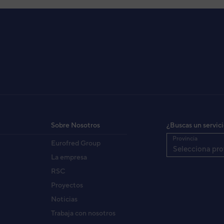
(AWF30UI)
 INV. 4X1
QA
 SERIE F INV.
A
Sobre Nosotros
¿Buscas un servic
Provincia
Eurofred Group
Selecciona pro
 (AWY30L)
La empresa
BAJ
RSC
Proyectos
Noticias
SY30LB)
AW
Trabaja con nosotros