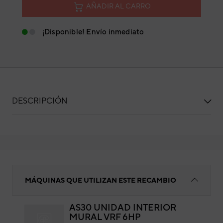
AÑADIR AL CARRO
¡Disponible! Envío inmediato
DESCRIPCIÓN
SOPORTE MOTOR-B
MÁQUINAS QUE UTILIZAN ESTE RECAMBIO
AS30 UNIDAD INTERIOR
MURAL VRF 6HP
SO