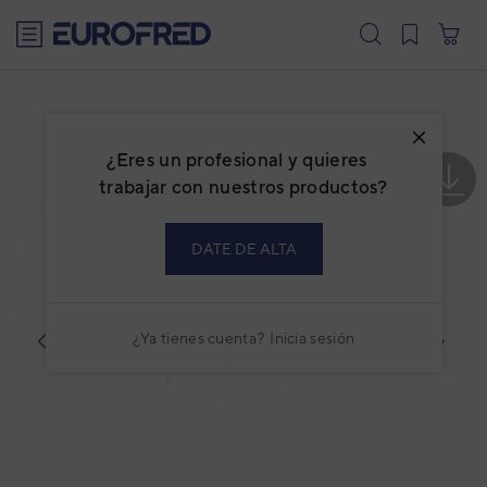
text.skipToContent
text.skipToNavigation
¿Eres un profesional y quieres
trabajar con nuestros productos?
DATE DE ALTA
¿Ya tienes cuenta?
Inicia sesión
prev
next