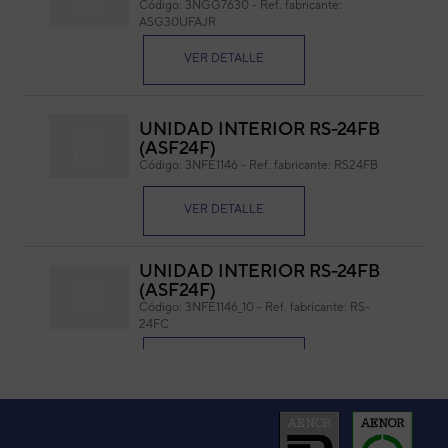
Código:
3NGG7630
-
Ref. fabricante:
ASG30UFAJR
Cód
Ref. 
VER DETALLE
UNIDAD INTERIOR RS-24FB
(ASF24F)
Código:
3NFE1146
-
Ref. fabricante:
RS24FB
VER DETALLE
UNIDAD INTERIOR RS-24FB
(ASF24F)
Código:
3NFE1146_10
-
Ref. fabricante:
RS-
24FC
VER DETALLE
ASYE50 MURAL VRF SERIE V