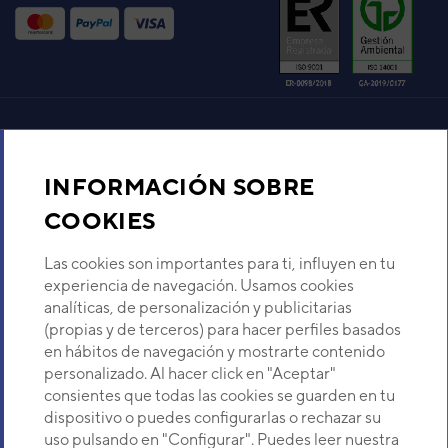
Código:
3NGF7140
-
Ref. fabricante:
ASYA18LATF
VER DETALLE
UNIDAD INTERIOR ASG 24EN
(ASG24A)
Aire acondicionado y climatización
Código:
3NGG1136
-
Ref. fabricante:
ASG24EBAW
INFORMACIÓN SOBRE
Recambios
COOKIES
VER DETALLE
Sobre Nosotros
Las cookies son importantes para ti, influyen en tu
UI PARED EEV INTEGRADA
experiencia de navegación. Usamos cookies
ASHA30LATH
analíticas, de personalización y publicitarias
Código:
3IVG2006
-
Ref. fabricante:
Descubre Eurofred
(propias y de terceros) para hacer perfiles basados
ASHA30LATH
en hábitos de navegación y mostrarte contenido
VER DETALLE
Dónde Estamos
personalizado. Al hacer click en "Aceptar"
consientes que todas las cookies se guarden en tu
dispositivo o puedes configurarlas o rechazar su
¿Buscas un servicio técnico?
U. INTERIOR RSM-18LB MULTI
uso pulsando en "Configurar". Puedes leer nuestra