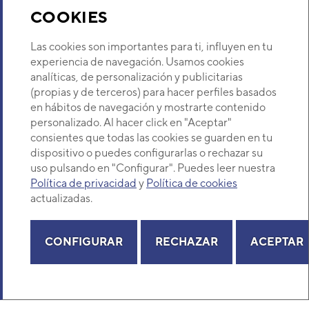
Recambios
COOKIES
Sobre Nosotros
Las cookies son importantes para ti, influyen en tu
experiencia de navegación. Usamos cookies
analíticas, de personalización y publicitarias
Descubre Eurofred
(propias y de terceros) para hacer perfiles basados
en hábitos de navegación y mostrarte contenido
Dónde Estamos
personalizado. Al hacer click en "Aceptar"
consientes que todas las cookies se guarden en tu
dispositivo o puedes configurarlas o rechazar su
¿Buscas un servicio técnico?
uso pulsando en "Configurar". Puedes leer nuestra
Provincia
Política de privacidad
y
Política de cookies
Selecciona provincia
actualizadas.
CONFIGURAR
RECHAZAR
ACEPTAR
Copyright© 2026 Eurofred S.A
Aviso legal
Política de Privacidad
Política de Cookies
Mapa Web