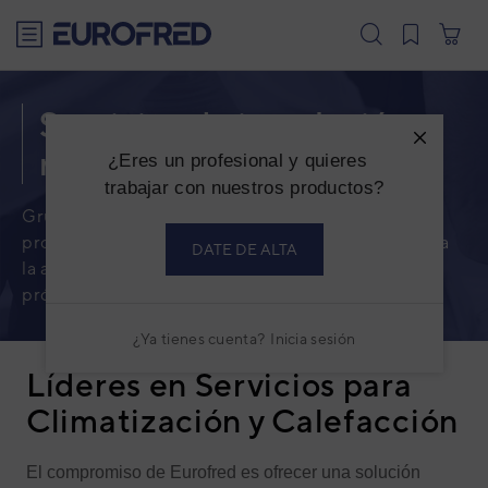
text.skipToContent
text.skipToNavigation
Servicios de instalación y
reparación
¿Eres un profesional y quieres
trabajar con nuestros productos?
Grupo Eurofred siempre comprometido con el
profesional y atendiendo a sus necesidades enfoca
DATE DE ALTA
la atención al cliente a un modelo más cercano,
próximo, ágil y fiable.
¿Ya tienes cuenta?
Inicia sesión
Líderes en Servicios para
Climatización y Calefacción
El compromiso de Eurofred es ofrecer una solución