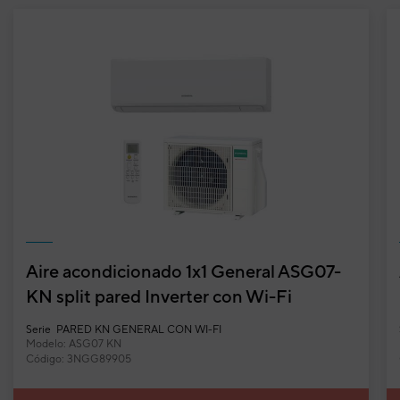
Aire acondicionado 1x1 General ASG07-
KN split pared Inverter con Wi-Fi
incluido
Serie
PARED KN GENERAL CON WI-FI
Modelo: ASG07 KN
Código: 3NGG89905