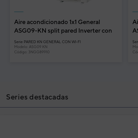
Aire acondicionado 1x1 General
A
ASG09-KN split pared Inverter con
A
Wi-Fi incluido
W
Serie
PARED KN GENERAL CON WI-FI
Ser
Modelo: ASG09 KN
Mo
Código: 3NGG89910
Có
Series destacadas