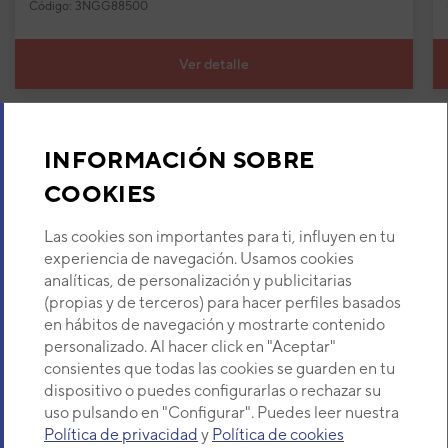
Código: 3NGG88500
Ver detalle
INFORMACIÓN SOBRE
COOKIES
Recursos para profesionales
Las cookies son importantes para ti, influyen en tu
experiencia de navegación. Usamos cookies
analíticas, de personalización y publicitarias
(propias y de terceros) para hacer perfiles basados
en hábitos de navegación y mostrarte contenido
personalizado. Al hacer click en "Aceptar"
consientes que todas las cookies se guarden en tu
dispositivo o puedes configurarlas o rechazar su
Documentación
uso pulsando en "Configurar". Puedes leer nuestra
Política de privacidad
y
Política de cookies
Consulta y descarga documentación técnica:
Ponemo