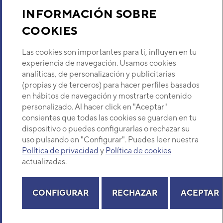
Sobre Nosotros
INFORMACIÓN SOBRE
UNIDAD INTERIOR ASY71U
(ASY24U)
COOKIES
Código:
3NGF2141
-
Ref. fabricante:
Descubre Eurofred
ASY24UBBJ
Las cookies son importantes para ti, influyen en tu
VER DETALLE
Dónde Estamos
experiencia de navegación. Usamos cookies
analíticas, de personalización y publicitarias
(propias y de terceros) para hacer perfiles basados
¿Buscas un servicio técnico?
ASGA18 MURAL VRF SERIE V
en hábitos de navegación y mostrarte contenido
Código:
3NGG7140
-
Ref. fabricante:
Provincia
personalizado. Al hacer click en "Aceptar"
ASGA18LATF
Selecciona provincia
consientes que todas las cookies se guarden en tu
dispositivo o puedes configurarlas o rechazar su
VER DETALLE
uso pulsando en "Configurar". Puedes leer nuestra
Política de privacidad
y
Política de cookies
actualizadas.
AS18 UNIDAD INTERIOR
MURAL VRF
Copyright© 2026 Eurofred S.A
Código:
3DGG7105
-
Ref. fabricante:
Aviso legal
Política de Privacidad
Política de Cookies
Mapa Web
ASG18TFCMF
CONFIGURAR
RECHAZAR
ACEPTAR
VER DETALLE