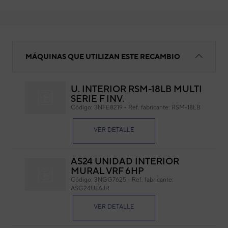
SOPORTE PARED 1045 MM
MÁQUINAS QUE UTILIZAN ESTE RECAMBIO
U. INTERIOR RSM-18LB MULTI
SO
SERIE F INV.
Código:
3NFE8219
-
Ref. fabricante:
RSM-18LB
Cód
Ref. 
VER DETALLE
AS24 UNIDAD INTERIOR
MURAL VRF 6HP
Código:
3NGG7625
-
Ref. fabricante:
ASG24UFAJR
VER DETALLE
L: 1045 MM