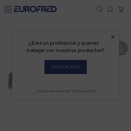
text.skipToContent
text.skipToNavigation
¿Eres un profesional y quieres
trabajar con nuestros productos?
DATE DE ALTA
¿Ya tienes cuenta?
Inicia sesión