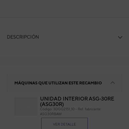
DESCRIPCIÓN
SOPORTE MOTOR-A 150X75X15 MM
MÁQUINAS QUE UTILIZAN ESTE RECAMBIO
UNIDAD INTERIOR ASG-30RE
(ASG30R)
SO
Código:
3DGG2151_10
-
Ref. fabricante:
M
ASG30RBAW
Cód
VER DETALLE
Ref. 