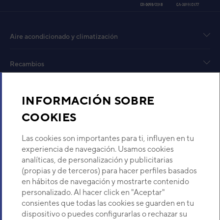
AS18 UNIDAD INTERIOR
MURAL VRF
Aire acondicionado y climatización
Código:
3DGG7105
-
Ref. fabricante:
ASG18TFCMF
Recambios
VER DETALLE
Sobre Nosotros
INFORMACIÓN SOBRE
UNIDAD INTERIOR RS-30EB
(ASF30A)
COOKIES
Descubre Eurofred
Código:
3NFE1151
-
Ref. fabricante:
RS30EB
Las cookies son importantes para ti, influyen en tu
VER DETALLE
Dónde Estamos
experiencia de navegación. Usamos cookies
analíticas, de personalización y publicitarias
(propias y de terceros) para hacer perfiles basados
¿Buscas un servicio técnico?
UNIDAD INTERIOR ASG18F
en hábitos de navegación y mostrarte contenido
Código:
3NGG1121
-
Ref. fabricante:
Provincia
personalizado. Al hacer click en "Aceptar"
ASG18FBBN
Selecciona provincia
consientes que todas las cookies se guarden en tu
dispositivo o puedes configurarlas o rechazar su
VER DETALLE