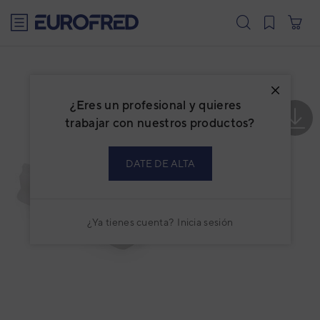
text.skipToContent
text.skipToNavigation
¿Eres un profesional y quieres
trabajar con nuestros productos?
DATE DE ALTA
¿Ya tienes cuenta?
Inicia sesión