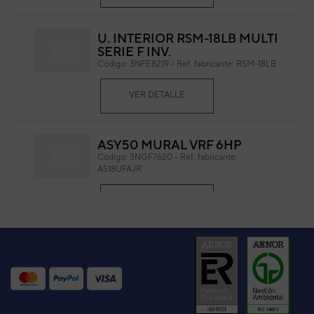
U. INTERIOR RSM-18LB MULTI
SERIE F INV.
Código:
3NFE8219
-
Ref. fabricante:
RSM-18LB
VER DETALLE
Medidas: 150 x 75 x 15 mm. (L x W x H)
ASY50 MURAL VRF 6HP
Código:
3NGF7620
-
Ref. fabricante:
AS18UFAJR
VER DETALLE
UNIDAD INTERIOR HS-30F
(ASF30F)
Código:
3NHY1156
-
Ref. fabricante:
HS-30FB
VER DETALLE