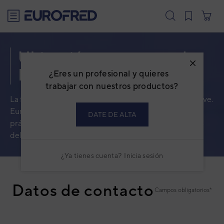
text.skipToContent
text.skipToNavigation
Ubicación y contacto de
Eurofred Academy
¿Eres un profesional y quieres
trabajar con nuestros productos?
La formación a clientes es una de nuestras apuestas clave.
Eurofred Academy proporciona formación teórica y
DATE DE ALTA
práctica para mantenerte a la última con las novedades
del sector.
¿Ya tienes cuenta?
Inicia sesión
Datos de contacto
Campos obligatorios*