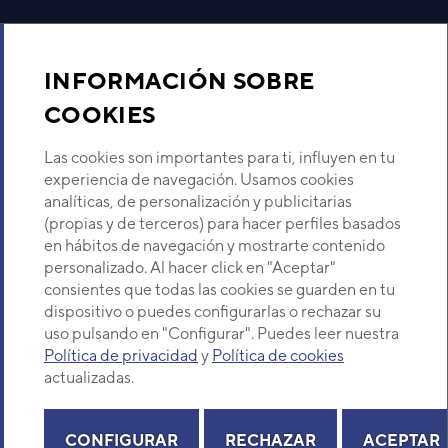
Aire acondicionado y climatización
INFORMACIÓN SOBRE
Recambios
COOKIES
Sobre Nosotros
Las cookies son importantes para ti, influyen en tu
experiencia de navegación. Usamos cookies
analíticas, de personalización y publicitarias
Descubre Eurofred
(propias y de terceros) para hacer perfiles basados
en hábitos de navegación y mostrarte contenido
Dónde Estamos
personalizado. Al hacer click en "Aceptar"
consientes que todas las cookies se guarden en tu
dispositivo o puedes configurarlas o rechazar su
¿Buscas un servicio técnico?
uso pulsando en "Configurar". Puedes leer nuestra
Política de privacidad
y
Política de cookies
Provincia
Selecciona provincia
actualizadas.
CONFIGURAR
RECHAZAR
ACEPTAR