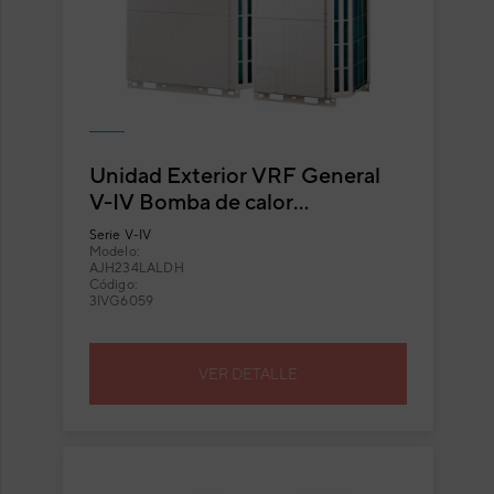
Unidad Exterior VRF General
V-IV Bomba de calor
AJH234LALDH
Serie
V-IV
Modelo:
AJH234LALDH
Código:
3IVG6059
VER DETALLE