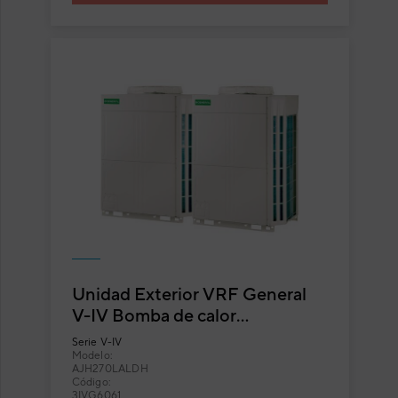
Unidad Exterior VRF General
V-IV Bomba de calor
AJH270LALDH
Serie
V-IV
Modelo:
AJH270LALDH
Código:
3IVG6061