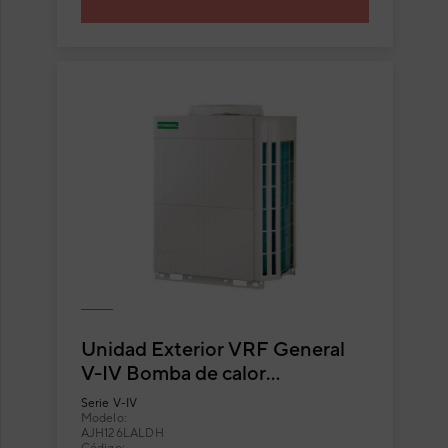
Unidad Exterior VRF General
V-IV Bomba de calor
AJH126LALDH
Serie
V-IV
Modelo:
AJH126LALDH