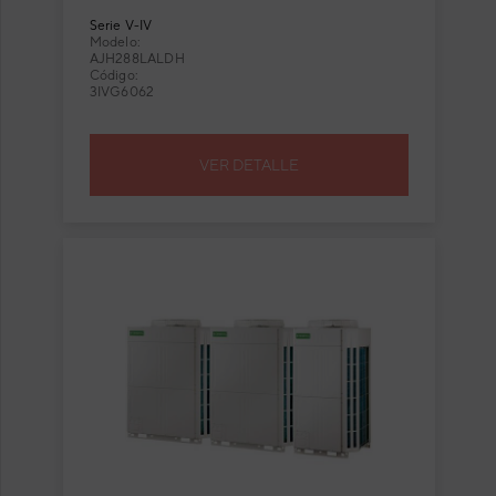
AJH288LALDH
Serie
V-IV
Modelo:
AJH288LALDH
Código:
3IVG6062
VER DETALLE