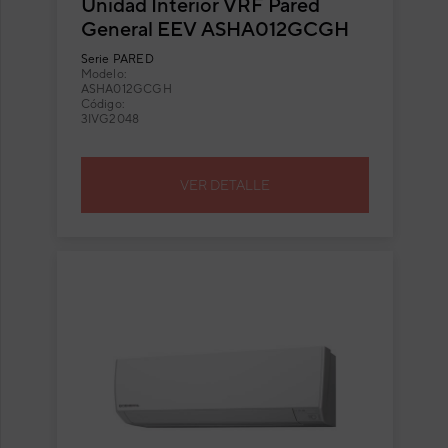
Unidad Interior VRF Pared
General EEV ASHA012GCGH
Serie
PARED
Modelo:
ASHA012GCGH
Código:
3IVG2048
VER DETALLE