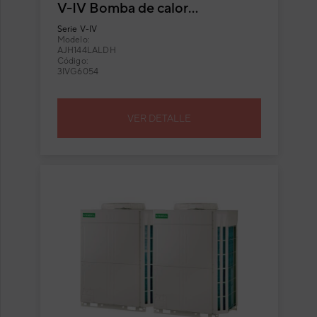
V-IV Bomba de calor
AJH144LALDH
Serie
V-IV
Modelo:
AJH144LALDH
Código:
3IVG6054
VER DETALLE