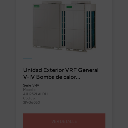
Unidad Exterior VRF General
V-IV Bomba de calor
AJH252LALDH
Serie
V-IV
Modelo:
AJH252LALDH
Código:
3IVG6060
VER DETALLE