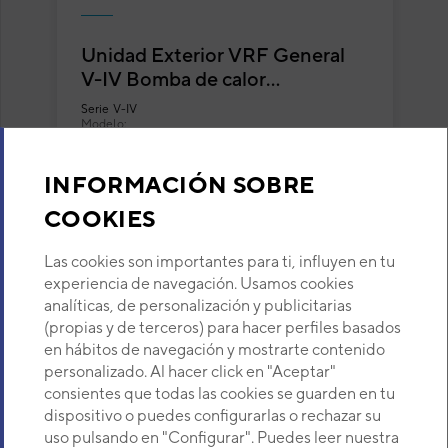
Unidad Exterior VRF General
V-IV Bomba de calor
AJH342LALDH
Serie
V-IV
Modelo:
AJH342LALDH
Código:
3IVG6065
INFORMACIÓN SOBRE
COOKIES
VER DETALLE
Las cookies son importantes para ti, influyen en tu
experiencia de navegación. Usamos cookies
analíticas, de personalización y publicitarias
(propias y de terceros) para hacer perfiles basados
en hábitos de navegación y mostrarte contenido
(current)
1
2
3
personalizado. Al hacer click en "Aceptar"
consientes que todas las cookies se guarden en tu
dispositivo o puedes configurarlas o rechazar su
Los más populares en esta categoría
uso pulsando en "Configurar". Puedes leer nuestra