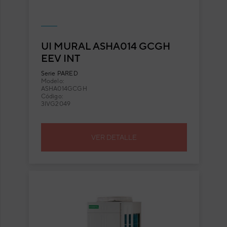
UI MURAL ASHA014 GCGH
EEV INT
Serie
PARED
Modelo:
ASHA014GCGH
Código:
3IVG2049
VER DETALLE