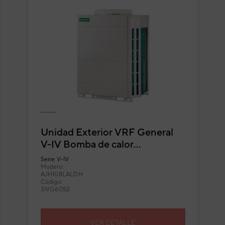
Unidad Exterior VRF General
V-IV Bomba de calor
AJH108LALDH
Serie
V-IV
Modelo:
AJH108LALDH
Código:
3IVG6052
VER DETALLE