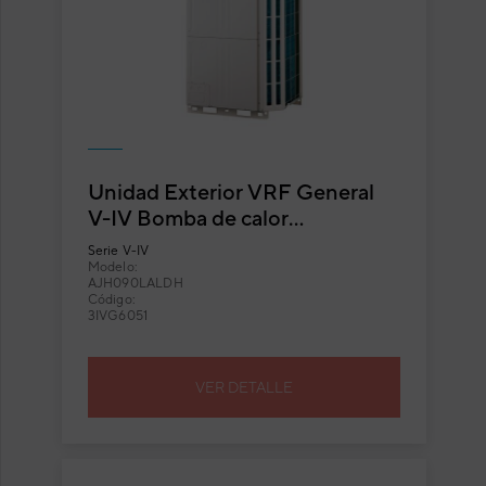
Unidad Exterior VRF General
V-IV Bomba de calor
AJH090LALDH
Serie
V-IV
Modelo:
AJH090LALDH
Código:
3IVG6051
VER DETALLE