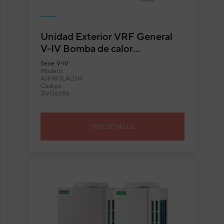
Unidad Exterior VRF General
V-IV Bomba de calor
AJH180LALDH
Serie
V-IV
Modelo:
AJH180LALDH
Código:
3IVG6056
VER DETALLE