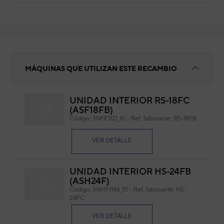
BORNERA 3 POLOS HP-T3031 300 V 25 A
MÁQUINAS QUE UTILIZAN ESTE RECAMBIO
UNIDAD INTERIOR RS-18FC
BO
(ASF18FB)
V 2
Código:
3NFE1121_10
-
Ref. fabricante:
RS-18FB
Cód
VER DETALLE
Ref. 
UNIDAD INTERIOR HS-24FB
(ASH24F)
Código:
3NHY1146_10
-
Ref. fabricante:
HS-
24FC
VER DETALLE
Marca: Hoppy
Caract