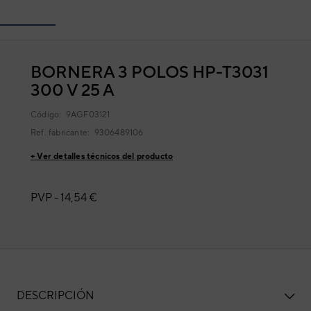
BORNERA 3 POLOS HP-T3031
300 V 25 A
Código:
9AGF03121
Ref. fabricante:
9306489106
+ Ver detalles técnicos del producto
PVP -
14,54 €
DESCRIPCIÓN