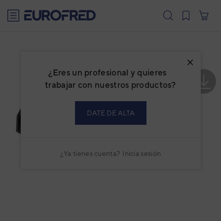
text.skipToContent
text.skipToNavigation
¿Eres un profesional y quieres
trabajar con nuestros productos?
DATE DE ALTA
¿Ya tienes cuenta?
Inicia sesión