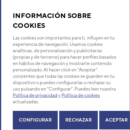
Sobre Nosotros
INFORMACIÓN SOBRE
UNIDAD INTERIOR HSW-30L
INV. (ASH30UI)
COOKIES
Descubre Eurofred
Código:
3NHY8171
-
Ref. fabricante:
HS30LA
Las cookies son importantes para ti, influyen en tu
VER DETALLE
Dónde Estamos
experiencia de navegación. Usamos cookies
analíticas, de personalización y publicitarias
(propias y de terceros) para hacer perfiles basados
¿Buscas un servicio técnico?
UNIDAD INTERIOR RS-30EB
en hábitos de navegación y mostrarte contenido
(ASF30A)
Provincia
personalizado. Al hacer click en "Aceptar"
Código:
3NFE1151
-
Ref. fabricante:
RS30EB
Selecciona provincia
consientes que todas las cookies se guarden en tu
dispositivo o puedes configurarlas o rechazar su
VER DETALLE
uso pulsando en "Configurar". Puedes leer nuestra
Política de privacidad
y
Política de cookies
actualizadas.
UNIDAD INTERIOR RS-30LA
Copyright© 2026 Eurofred S.A
(ASF30UI)
Aviso legal
Política de Privacidad
Política de Cookies
Mapa Web
Código:
3NFE8171
-
Ref. fabricante:
RS30LA
CONFIGURAR
RECHAZAR
ACEPTAR
VER DETALLE