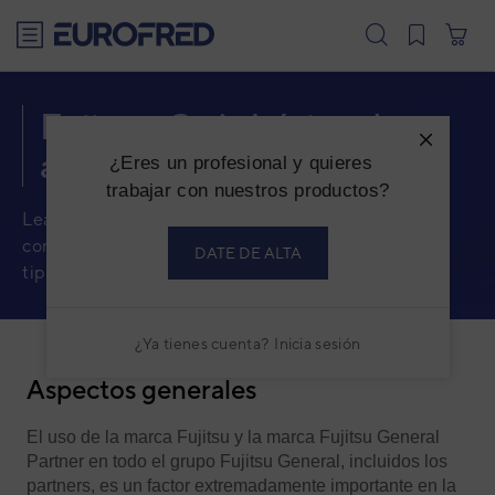
text.skipToContent
text.skipToNavigation
Fujitsu: Guía básica de
aplicación de marca
¿Eres un profesional y quieres
trabajar con nuestros productos?
Lea detenidamente esta guía para conocer el uso
correcto de la marca y su aplicación en cualquier
DATE DE ALTA
tipo de soporte.
¿Ya tienes cuenta?
Inicia sesión
Aspectos generales
El uso de la marca Fujitsu y la marca Fujitsu General
Partner en todo el grupo Fujitsu General, incluidos los
partners, es un factor extremadamente importante en la