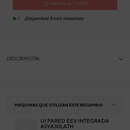
AÑADIR AL CARRO
¡Disponible! Envío inmediato
DESCRIPCIÓN
TURBINA 107X850 MM
MÁQUINAS QUE UTILIZAN ESTE RECAMBIO
UI PARED EEV INTEGRADA
ASYA30LATH
TU