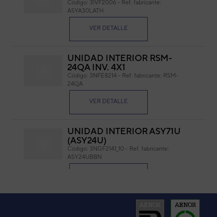
Código:
3IVF2006
-
Ref. fabricante:
ASYA30LATH
Cód
Ref. 
VER DETALLE
UNIDAD INTERIOR RSM-
24QA INV. 4X1
Código:
3NFE8214
-
Ref. fabricante:
RSM-
24QA
VER DETALLE
DIAMETRO 107MM
LAR
UNIDAD INTERIOR ASY71U
(ASY24U)
Código:
3NGF2141_10
-
Ref. fabricante:
ASY24UBBN
VER DETALLE
ASYE71 MURAL VRF SERIE V