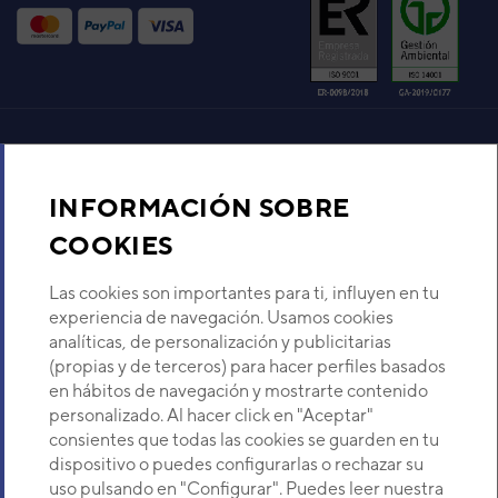
Código:
3NGF7150
-
Ref. fabricante:
ASYA24LATF
VER DETALLE
UNIDAD INTERIOR ASH18FB
(ASH18FB)
Aire acondicionado y climatización
Código:
3NHY1121
-
Ref. fabricante:
HS-18FC
(ASJ18FBBN)
INFORMACIÓN SOBRE
Recambios
COOKIES
VER DETALLE
Sobre Nosotros
Las cookies son importantes para ti, influyen en tu
UNIDAD INTERIOR HSM-18LB
experiencia de navegación. Usamos cookies
(ASH18UIF)
analíticas, de personalización y publicitarias
Descubre Eurofred
Código:
3NHY8219
-
Ref. fabricante:
HSM-18LB
(propias y de terceros) para hacer perfiles basados
en hábitos de navegación y mostrarte contenido
VER DETALLE
Dónde Estamos
personalizado. Al hacer click en "Aceptar"
consientes que todas las cookies se guarden en tu
dispositivo o puedes configurarlas o rechazar su
AS30 UNIDAD INTERIOR
¿Buscas un servicio técnico?
uso pulsando en "Configurar". Puedes leer nuestra
MURAL VRF