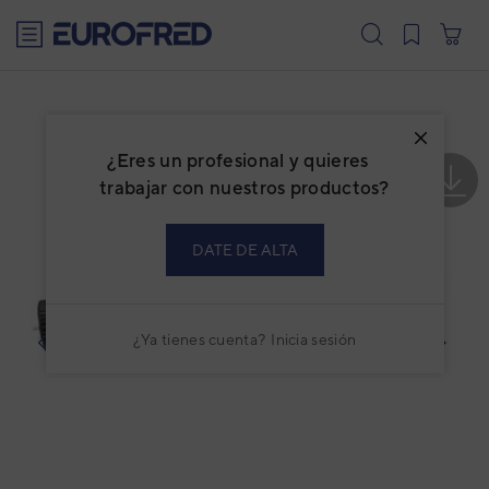
text.skipToContent
text.skipToNavigation
¿Eres un profesional y quieres
trabajar con nuestros productos?
DATE DE ALTA
¿Ya tienes cuenta?
Inicia sesión
prev
next