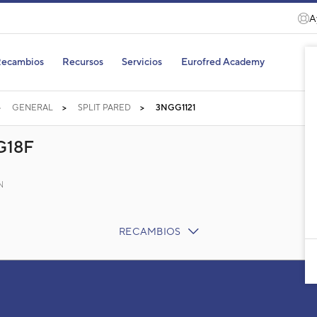
A
ecambios
Recursos
Servicios
Eurofred Academy
GENERAL
SPLIT PARED
3NGG1121
G18F
N
RECAMBIOS