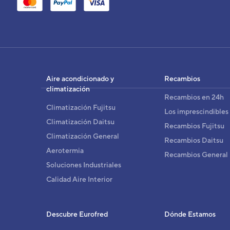
UN
Cód
EAN
Aire acondicionado y
Recambios
Ref. 
climatización
Recambios en 24h
Climatización Fujitsu
Los imprescindibles
Climatización Daitsu
Recambios Fujitsu
Climatización General
Recambios Daitsu
Aerotermia
Recambios General
Soluciones Industriales
Calidad Aire Interior
Descubre Eurofred
Dónde Estamos