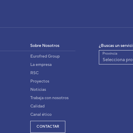
IDAD INTERIOR ASG18F
3NGG1121
igo:
8432884082261
:
Sobre Nosotros
¿Buscas un servic
ASG18FBBN
fabricante:
Provincia
Eurofred Group
Selecciona pro
La empresa
RSC
Proyectos
Noticias
Trabaja con nosotros
Calidad
Canal ético
CONTACTAR