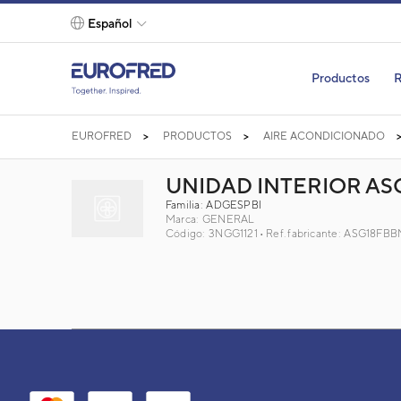
text.skipToContent
text.skipToNavigation
Español
Productos
R
EUROFRED
PRODUCTOS
AIRE ACONDICIONADO
UNIDAD INTERIOR AS
Familia: ADGESPBI
Marca:
GENERAL
Código: 3NGG1121
Ref. fabricante: ASG18FBB
UNIDAD INTERIOR ASG18F