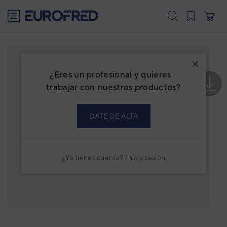
text.skipToContent
text.skipToNavigation
¿Eres un profesional y quieres
trabajar con nuestros productos?
DATE DE ALTA
¿Ya tienes cuenta?
Inicia sesión