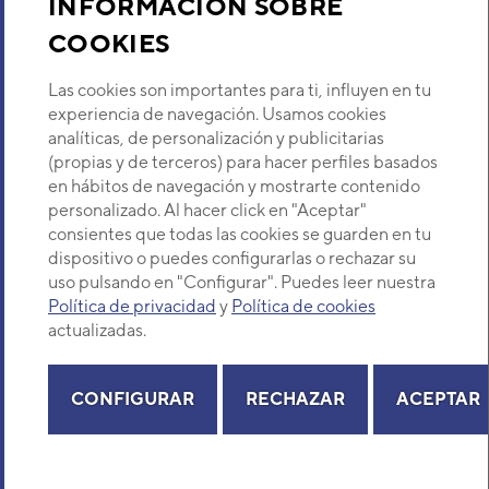
INFORMACIÓN SOBRE
UNIDAD INTERIOR RS-24UB
(ASF24U)
COOKIES
Código:
3NFE2141_10
-
Ref. fabricante:
RS-
Descubre Eurofred
24UC
Las cookies son importantes para ti, influyen en tu
VER DETALLE
Dónde Estamos
experiencia de navegación. Usamos cookies
analíticas, de personalización y publicitarias
(propias y de terceros) para hacer perfiles basados
UNIDAD INTERIOR ASY71F
¿Buscas un servicio técnico?
en hábitos de navegación y mostrarte contenido
(ASY24F)
Provincia
personalizado. Al hacer click en "Aceptar"
Código:
3NGF1146_10
-
Ref. fabricante:
Selecciona provincia
ASY24FBBN
consientes que todas las cookies se guarden en tu
dispositivo o puedes configurarlas o rechazar su
VER DETALLE
uso pulsando en "Configurar". Puedes leer nuestra
Política de privacidad
y
Política de cookies
actualizadas.
ASYE71 MURAL VRF SERIE V
Copyright© 2026 Eurofred S.A
Código:
3NGF7150
-
Ref. fabricante:
ASYA24LATF
Aviso legal
Política de Privacidad
Política de Cookies
Mapa Web
CONFIGURAR
RECHAZAR
ACEPTAR
VER DETALLE