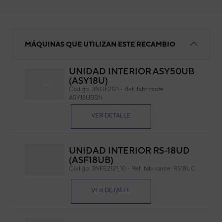
COLECTOR TUBO POS.329
MÁQUINAS QUE UTILIZAN ESTE RECAMBIO
UNIDAD INTERIOR ASY50UB
(ASY18U)
CO
Código:
3NGF2121
-
Ref. fabricante:
ASY18UBBN
Cód
Ref. 
VER DETALLE
UNIDAD INTERIOR RS-18UD
(ASF18UB)
Código:
3NFE2121_10
-
Ref. fabricante:
RS18UC
VER DETALLE