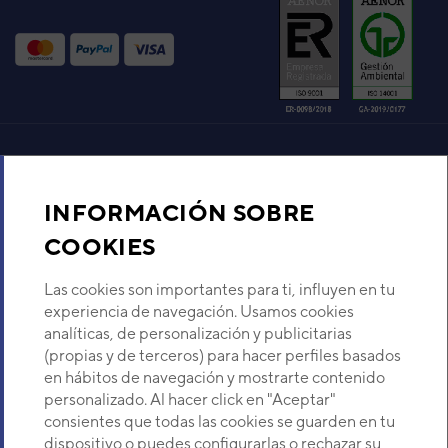
UNIDAD INTERIOR HB-30LA
(ABH30UI)
Código:
3NHY8341
-
Ref. fabricante:
HB-30LA
VER DETALLE
UNIDAD INTERIOR ABY36R
(ABY 36 RT)
Aire acondicionado y climatización
Código:
3DGF3251
-
Ref. fabricante:
ABY36RGB3W
INFORMACIÓN SOBRE
Recambios
COOKIES
VER DETALLE
Sobre Nosotros
Las cookies son importantes para ti, influyen en tu
UNIDAD INTERIOR VRF
experiencia de navegación. Usamos cookies
TECHO GENERAL
analíticas, de personalización y publicitarias
AJHA030GTEH
Descubre Eurofred
(propias y de terceros) para hacer perfiles basados
Código:
3IVG30012
-
Ref. fabricante:
ABHA030GTEH
en hábitos de navegación y mostrarte contenido
Dónde Estamos
personalizado. Al hacer click en "Aceptar"
VER DETALLE
consientes que todas las cookies se guarden en tu
dispositivo o puedes configurarlas o rechazar su