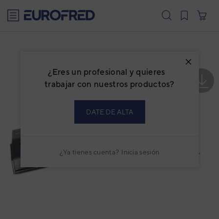
text.skipToContent
text.skipToNavigation
¿Eres un profesional y quieres
trabajar con nuestros productos?
DATE DE ALTA
¿Ya tienes cuenta?
Inicia sesión
prev
next