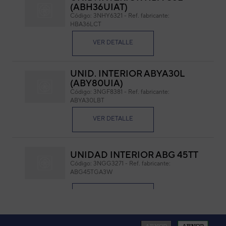
(ABH36UIAT)
AI
Código:
3NHY6321
-
Ref. fabricante:
IZ
HBA36LCT
Cód
VER DETALLE
Ref. 
UNID. INTERIOR ABYA30L
(ABY80UIA)
Código:
3NGF8381
-
Ref. fabricante:
ABYA30LBT
VER DETALLE
780 x 230 x 55 mm. (l x w x h)
UNIDAD INTERIOR ABG 45TT
Código:
3NGG3271
-
Ref. fabricante:
ABG45TGA3W
VER DETALLE