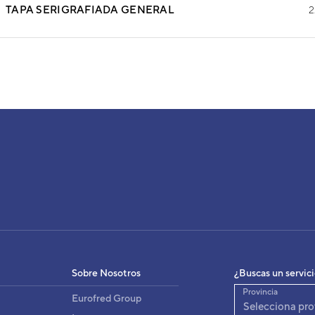
TAPA SERIGRAFIADA GENERAL
2
GA30 TECHO VRF SERIE V
3NGG7240
igo:
8432884150243
:
Sobre Nosotros
¿Buscas un servic
ABGA30LATF
fabricante:
Provincia
Eurofred Group
Selecciona pro