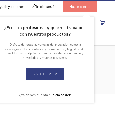
yuda y soporte
Iniciar sesión
Hazte cliente
Buscar por producto, modelo...
¿Eres un profesional y quieres trabajar
con nuestros productos?
DESCARGAR PDF
Disfruta de todas las ventajas del instalador, como la
descarga de documentación y herramientas, la gestión de
pedidos, la suscripción a nuestra newsletter de ofertas y
novedades, y muchas cosas más.
DATE DE ALTA
RECAMBIOS
CURRENT
TAB:
¿Ya tienes cuenta?
Inicia sesión