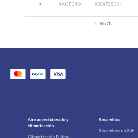
X
9AGF0454
9359735021
1 - 10 (71)
ABGA30 TECHO VRF SERIE V
AB
Cód
EAN
Aire acondicionado y
Recambios
Ref. 
climatización
Recambios en 24h
Climatización Fujitsu