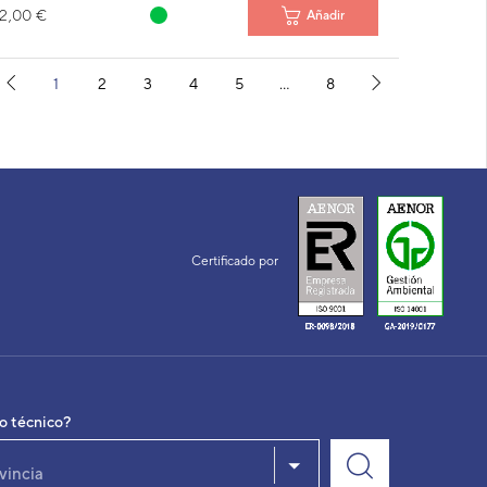
2,00 €
Añadir
1
2
3
4
5
…
8
Certificado por
io técnico?
vincia