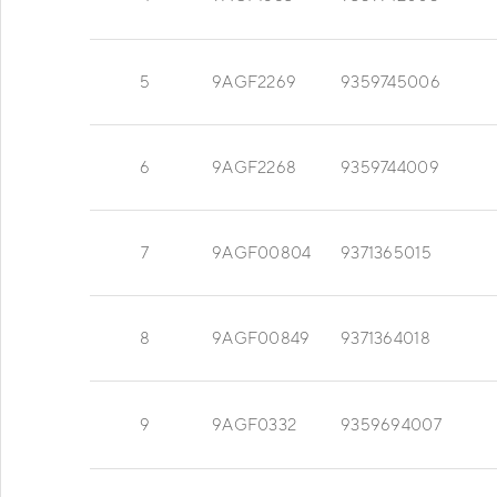
5
9AGF2269
9359745006
6
9AGF2268
9359744009
7
9AGF00804
9371365015
8
9AGF00849
9371364018
9
9AGF0332
9359694007