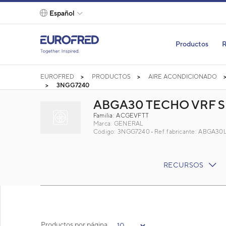
text.skipToContent
text.skipToNavigation
Español
Productos
R
EUROFRED
PRODUCTOS
AIRE ACONDICIONADO
3NGG7240
ABGA30 TECHO VRF S
Familia: ACGEVFTT
Marca:
GENERAL
Código: 3NGG7240
Ref. fabricante: ABGA30
RECURSOS
Productos por página