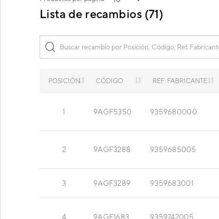
Lista de recambios (71)
POSICIÓN
CÓDIGO
REF. FABRICANTE
1
9AGF5350
9359680000
2
9AGF3288
9359685005
3
9AGF3289
9359683001
4
9AGF1683
9359742005