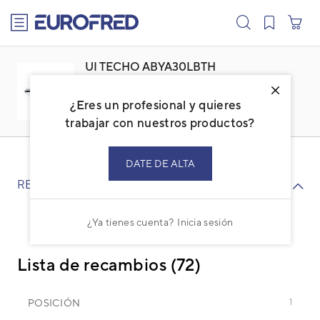
text.skipToContent
text.skipToNavigation
UI TECHO ABYA30LBTH
Familia: ACFUVFST
Marca:
FUJITSU
¿Eres un profesional y quieres
Código: 3IVF3004_10
Ref. fabricante: ABYA30LBTH
trabajar con nuestros productos?
DATE DE ALTA
RECAMBIOS
¿Ya tienes cuenta?
Inicia sesión
Lista de recambios (72)
POSICIÓN
1