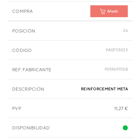
COMPRA
Añadir
POSICIÓN
26
CÓDIGO
9AGF03023
REF. FABRICANTE
9359697008
DESCRIPCIÓN
REINFORCEMENT METAL
PVP
11,27 €
DISPONIBILIDAD