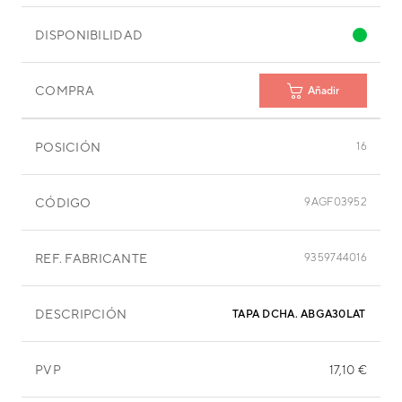
DISPONIBILIDAD
COMPRA
Añadir
POSICIÓN
16
CÓDIGO
9AGF03952
REF. FABRICANTE
9359744016
DESCRIPCIÓN
TAPA DCHA. ABGA30LATH
PVP
17,10 €