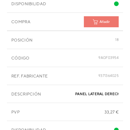
DISPONIBILIDAD
COMPRA
Añadir
POSICIÓN
18
CÓDIGO
9AGF03954
REF. FABRICANTE
9371364025
DESCRIPCIÓN
PANEL LATERAL DEREC
PVP
33,27 €
DISPONIBILIDAD