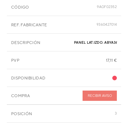
CÓDIGO
9AGF02352
REF. FABRICANTE
9360427014
DESCRIPCIÓN
PANEL LAT.IZDO. ABYA36
PVP
17,11 €
DISPONIBILIDAD
COMPRA
RECIBIR AVISO
POSICIÓN
3