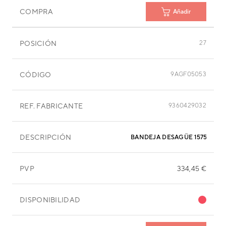
COMPRA
Añadir
POSICIÓN
27
CÓDIGO
9AGF05053
REF. FABRICANTE
9360429032
DESCRIPCIÓN
BANDEJA DESAGÜE 1575X350
PVP
334,45 €
DISPONIBILIDAD