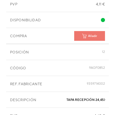
PVP
4,11 €
DISPONIBILIDAD
COMPRA
Añadir
POSICIÓN
12
CÓDIGO
9AGF0852
REF. FABRICANTE
9359714002
DESCRIPCIÓN
TAPA RECEPCIÓN 24,45X29,6