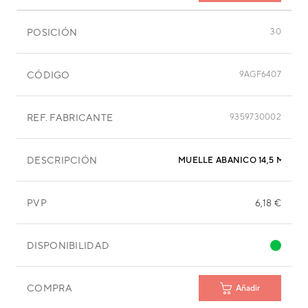
POSICIÓN
30
CÓDIGO
9AGF6407
REF. FABRICANTE
9359730002
DESCRIPCIÓN
MUELLE ABANICO 14,5 MM
PVP
6,18 €
DISPONIBILIDAD
COMPRA
Añadir