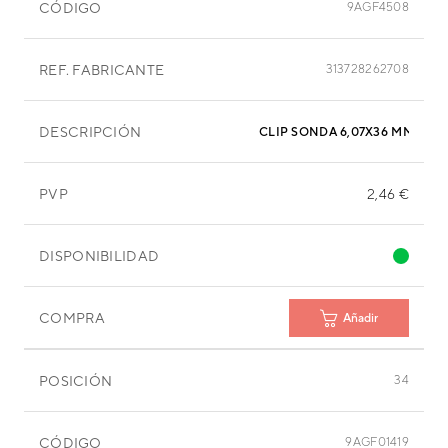
CÓDIGO
9AGF4508
REF. FABRICANTE
313728262708
DESCRIPCIÓN
CLIP SONDA 6,07X36 MM ACE
PVP
2,46 €
DISPONIBILIDAD
COMPRA
Añadir
POSICIÓN
34
CÓDIGO
9AGF01419