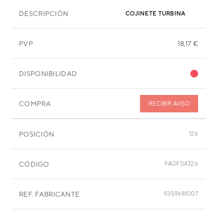
DESCRIPCIÓN
COJINETE TURBINA
PVP
18,17 €
DISPONIBILIDAD
COMPRA
RECIBIR AVISO
POSICIÓN
126
CÓDIGO
9AGF04326
REF. FABRICANTE
9359681007