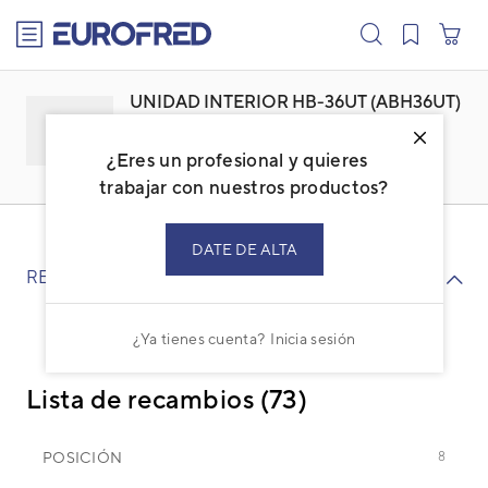
text.skipToContent
text.skipToNavigation
UNIDAD INTERIOR HB-36UT (ABH36UT)
Familia: ACHYSTBC
Marca:
HIYASU
¿Eres un profesional y quieres
Código: 3NHY3256
Ref. fabricante: HB-36UA
trabajar con nuestros productos?
DATE DE ALTA
RECAMBIOS
¿Ya tienes cuenta?
Inicia sesión
Lista de recambios (73)
POSICIÓN
8