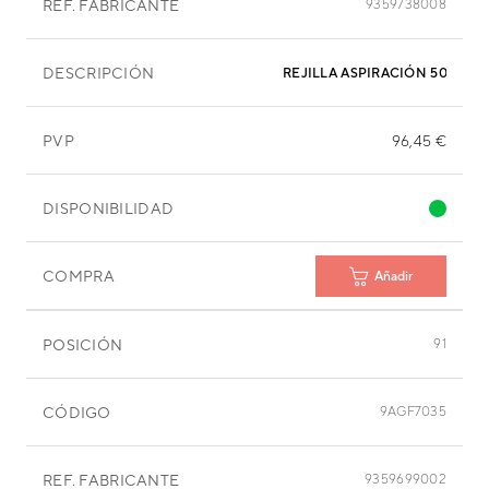
REF. FABRICANTE
9359738008
DESCRIPCIÓN
REJILLA ASPIRACIÓN 508X28
PVP
96,45 €
DISPONIBILIDAD
COMPRA
Añadir
POSICIÓN
91
CÓDIGO
9AGF7035
REF. FABRICANTE
9359699002