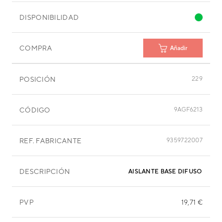
DISPONIBILIDAD
COMPRA
Añadir
POSICIÓN
229
CÓDIGO
9AGF6213
REF. FABRICANTE
9359722007
DESCRIPCIÓN
AISLANTE BASE DIFUSOR IZQ
PVP
19,71 €