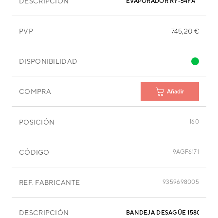
DESCRIPCIÓN
EVAPORADOR RY-54FA
PVP
745,20 €
DISPONIBILIDAD
COMPRA
Añadir
POSICIÓN
160
CÓDIGO
9AGF6171
REF. FABRICANTE
9359698005
DESCRIPCIÓN
BANDEJA DESAGÜE 1580X335