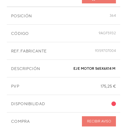
POSICIÓN
364
CÓDIGO
9AGF5932
REF. FABRICANTE
9359707004
DESCRIPCIÓN
EJE MOTOR 565X6X14 MM
PVP
175,25 €
DISPONIBILIDAD
COMPRA
RECIBIR AVISO