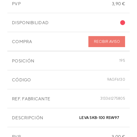
PVP
3,90 €
DISPONIBILIDAD
COMPRA
RECIBIR AVISO
POSICIÓN
195
CÓDIGO
9AGF6130
REF. FABRICANTE
313361275805
DESCRIPCIÓN
LEVA SKB-100 RSW97
PVP
3,00 €