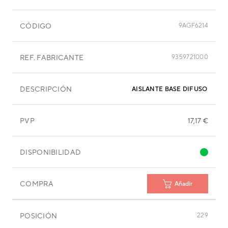
CÓDIGO
9AGF6214
REF. FABRICANTE
9359721000
DESCRIPCIÓN
AISLANTE BASE DIFUSOR DER
PVP
17,17 €
DISPONIBILIDAD
COMPRA
Añadir
POSICIÓN
229