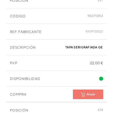
POSICIÓN
227
CÓDIGO
9AGF0454
REF. FABRICANTE
9359735021
DESCRIPCIÓN
TAPA SERIGRAFIADA GENERA
PVP
22,00 €
DISPONIBILIDAD
COMPRA
Añadir
POSICIÓN
228