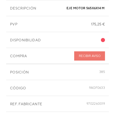
DESCRIPCIÓN
EJE MOTOR 565X6X14 MM
PVP
175,25 €
DISPONIBILIDAD
COMPRA
RECIBIR AVISO
POSICIÓN
385
CÓDIGO
9AGF0633
REF. FABRICANTE
9702260019