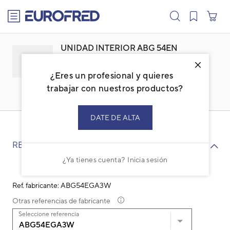
text.skipToContent
text.skipToNavigation
UNIDAD INTERIOR ABG 54EN
(ABG54At)
¿Eres un profesional y quieres
Familia: ACGETSBI
Marca:
GENERAL
trabajar con nuestros productos?
Código: 3NGG3081
Ref. fabricante: ABG54EGA3W
DATE DE ALTA
RECAMBIOS
¿Ya tienes cuenta?
Inicia sesión
Ref. fabricante: ABG54EGA3W
Otras referencias de fabricante
Seleccione referencia
ABG54EGA3W