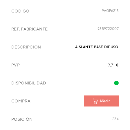
CÓDIGO
9AGF6213
REF. FABRICANTE
9359722007
DESCRIPCIÓN
AISLANTE BASE DIFUSOR IZQ
PVP
19,71 €
DISPONIBILIDAD
COMPRA
Añadir
POSICIÓN
234