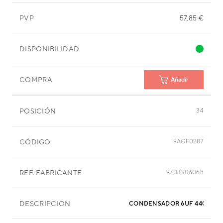
PVP
57,85 €
DISPONIBILIDAD
COMPRA
Añadir
POSICIÓN
34
CÓDIGO
9AGF0287
REF. FABRICANTE
9703306068
DESCRIPCIÓN
CONDENSADOR 6