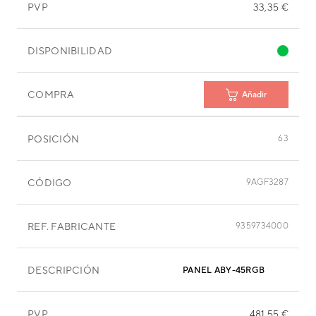
PVP
33,35 €
DISPONIBILIDAD
COMPRA
Añadir
POSICIÓN
63
CÓDIGO
9AGF3287
REF. FABRICANTE
9359734000
DESCRIPCIÓN
PANEL ABY-45RGB
PVP
481,55 €