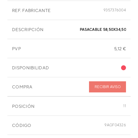
REF. FABRICANTE
9357376004
DESCRIPCIÓN
PASACABLE 58,50X34,50X7MM
PVP
5,12 €
DISPONIBILIDAD
COMPRA
RECIBIR AVISO
POSICIÓN
11
CÓDIGO
9AGF04326