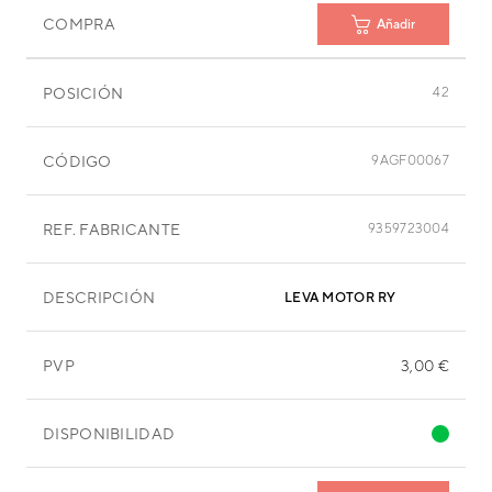
COMPRA
Añadir
POSICIÓN
42
CÓDIGO
9AGF00067
REF. FABRICANTE
9359723004
DESCRIPCIÓN
LEVA MOTOR RY
PVP
3,00 €
DISPONIBILIDAD