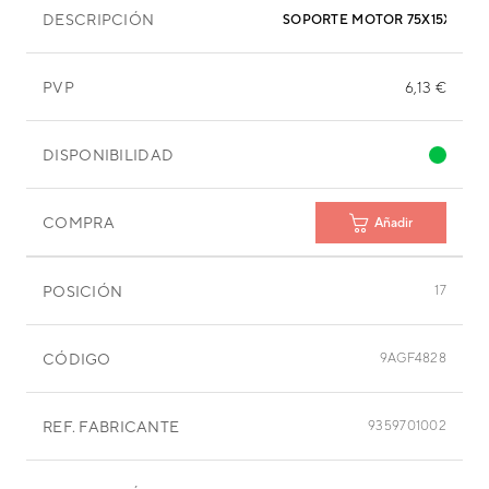
DESCRIPCIÓN
SOPORTE MOTOR 75X15X1 MM
PVP
6,13 €
DISPONIBILIDAD
COMPRA
Añadir
POSICIÓN
17
CÓDIGO
9AGF4828
REF. FABRICANTE
9359701002