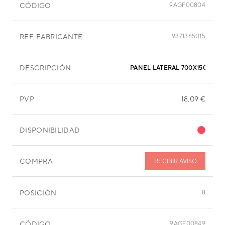
CÓDIGO
9AGF00804
REF. FABRICANTE
9371365015
DESCRIPCIÓN
PANEL LATERAL 700X150 MM
PVP
18,09 €
DISPONIBILIDAD
COMPRA
RECIBIR AVISO
POSICIÓN
8
CÓDIGO
9AGF00849