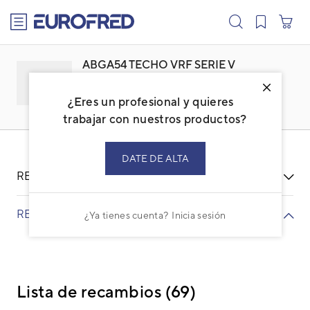
text.skipToContent
text.skipToNavigation
ABGA54 TECHO VRF SERIE V
Familia: ACGEVFTT
Marca:
GENERAL
¿Eres un profesional y quieres
Código: 3NGG7270
Ref. fabricante: ABGA54LATF
trabajar con nuestros productos?
DATE DE ALTA
RECURSOS
RECAMBIOS
¿Ya tienes cuenta?
Inicia sesión
Lista de recambios (69)