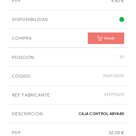
PVP
9,50 €
DISPONIBILIDAD
COMPRA
Añadir
POSICIÓN
30
CÓDIGO
9AGF02335
REF. FABRICANTE
9377912015
DESCRIPCIÓN
CAJA CONTROL ABYA45L
PVP
32,03 €