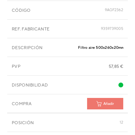
CÓDIGO
9AGF2362
REF. FABRICANTE
9359739005
DESCRIPCIÓN
Filtro aire 500x260x20mm
PVP
57,85 €
DISPONIBILIDAD
COMPRA
Añadir
POSICIÓN
12