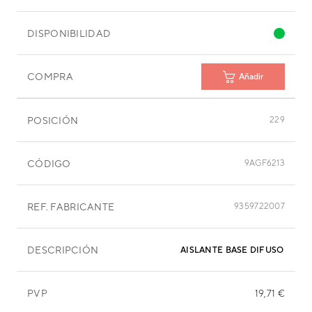
DISPONIBILIDAD
COMPRA
Añadir
POSICIÓN
229
CÓDIGO
9AGF6213
REF. FABRICANTE
9359722007
DESCRIPCIÓN
AISLANTE BASE DIFUSOR IZQ
PVP
19,71 €