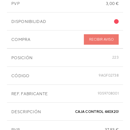
PVP
3,00 €
DISPONIBILIDAD
COMPRA
RECIBIR AVISO
POSICIÓN
223
CÓDIGO
9AGF02738
REF. FABRICANTE
9359708001
DESCRIPCIÓN
CAJA CONTROL 440X205X50
PVP
37,93 €