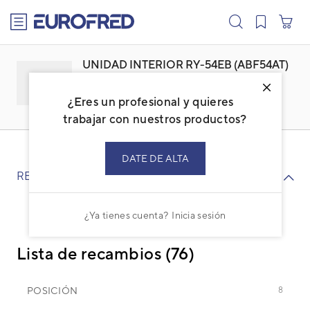
text.skipToContent
text.skipToNavigation
UNIDAD INTERIOR RY-54EB (ABF54AT)
Familia: ACFESPBI
Marca:
FUJI ELECTRIC
¿Eres un profesional y quieres
Código: 3NFE3081
Ref. fabricante: RY54EB
trabajar con nuestros productos?
DATE DE ALTA
RECAMBIOS
¿Ya tienes cuenta?
Inicia sesión
Lista de recambios (76)
POSICIÓN
8