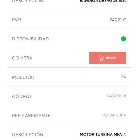
DESCRIPCIÓN
BANDEJA DESAGÜE 1580X335
PVP
247,21 €
DISPONIBILIDAD
COMPRA
Añadir
POSICIÓN
164
CÓDIGO
9AGF3828
REF. FABRICANTE
9360457004
DESCRIPCIÓN
MOTOR TURBINA MFA-45DZM