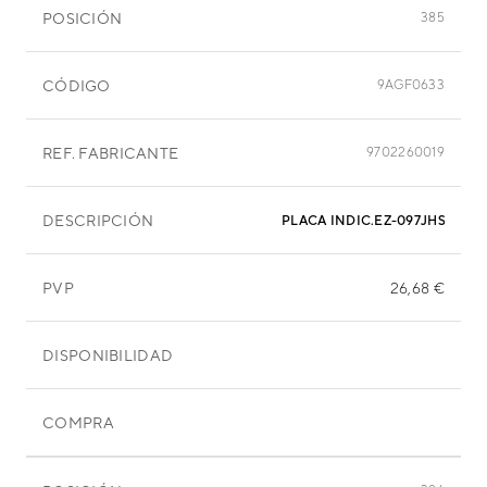
POSICIÓN
385
CÓDIGO
9AGF0633
REF. FABRICANTE
9702260019
DESCRIPCIÓN
PLACA INDIC.EZ-097JHSE-D V
PVP
26,68 €
DISPONIBILIDAD
COMPRA