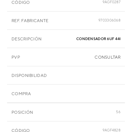
CÓDIGO
9AGF0287
REF. FABRICANTE
9703306068
DESCRIPCIÓN
CONDENSADOR 6
PVP
CONSULTAR
DISPONIBILIDAD
COMPRA
POSICIÓN
56
CÓDIGO
9AGF4828