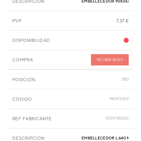
DESCRIPCIÓN
EMBELLECEDOR 90X367 MM
PVP
7,37 €
DISPONIBILIDAD
COMPRA
RECIBIR AVISO
POSICIÓN
383
CÓDIGO
9AGF2269
REF. FABRICANTE
9359745006
DESCRIPCIÓN
EMBELLECEDOR L.640 MM