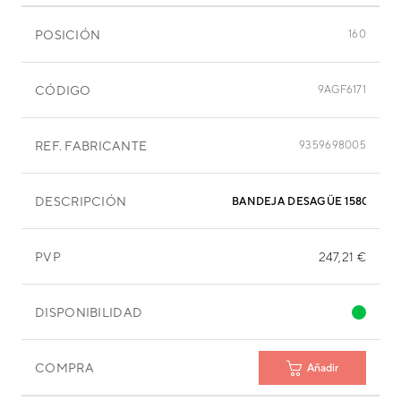
POSICIÓN
160
CÓDIGO
9AGF6171
REF. FABRICANTE
9359698005
DESCRIPCIÓN
BANDEJA DESAGÜE 1580X335
PVP
247,21 €
DISPONIBILIDAD
COMPRA
Añadir