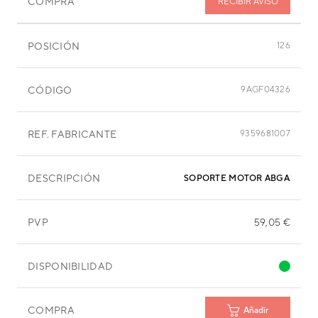
COMPRA
RECIBIR AVISO
POSICIÓN
126
CÓDIGO
9AGF04326
REF. FABRICANTE
9359681007
DESCRIPCIÓN
SOPORTE MOTOR ABGA30TAT
PVP
59,05 €
DISPONIBILIDAD
COMPRA
Añadir