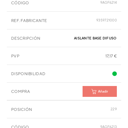
CÓDIGO
9AGF6214
REF. FABRICANTE
9359721000
DESCRIPCIÓN
AISLANTE BASE DIFUSOR DER
PVP
17,17 €
DISPONIBILIDAD
COMPRA
Añadir
POSICIÓN
229
CÓDIGO
9AGF6213