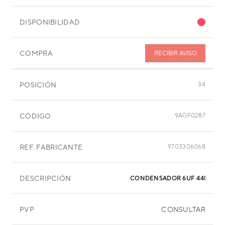
DISPONIBILIDAD
COMPRA
RECIBIR AVISO
POSICIÓN
34
CÓDIGO
9AGF0287
REF. FABRICANTE
9703306068
DESCRIPCIÓN
CONDENSADOR 6
PVP
CONSULTAR