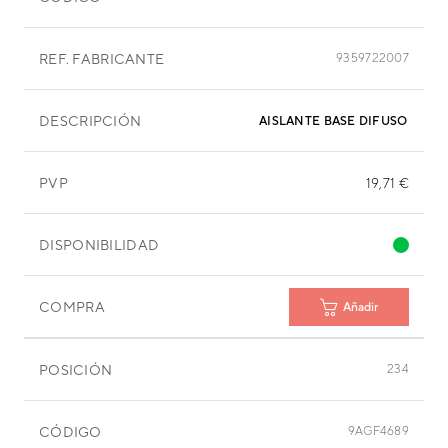
REF. FABRICANTE
9359722007
DESCRIPCIÓN
AISLANTE BASE DIFUSOR IZQ
PVP
19,71 €
DISPONIBILIDAD
COMPRA
Añadir
POSICIÓN
234
CÓDIGO
9AGF4689