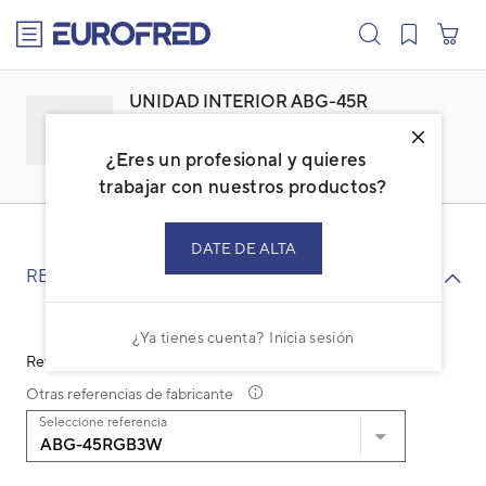
text.skipToContent
text.skipToNavigation
UNIDAD INTERIOR ABG-45R
Familia: ACGETSBI
Marca:
GENERAL
¿Eres un profesional y quieres
Código: 3DGG3271
Ref. fabricante: ABG-45RGB3W
trabajar con nuestros productos?
DATE DE ALTA
RECAMBIOS
¿Ya tienes cuenta?
Inicia sesión
Ref. fabricante: ABG-45RGB3W
Otras referencias de fabricante
Seleccione referencia
ABG-45RGB3W