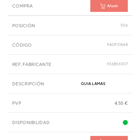
COMPRA
Añadir
POSICIÓN
506
CÓDIGO
9AGF01668
REF. FABRICANTE
9368561017
DESCRIPCIÓN
GUIA LAMAS
PVP
4,55 €
DISPONIBILIDAD