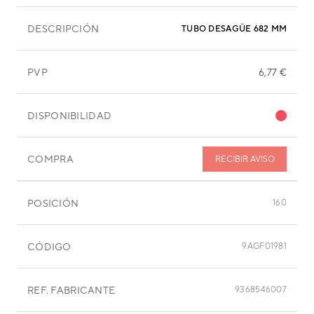
DESCRIPCIÓN
TUBO DESAGÜE 682 MM
PVP
6,77 €
DISPONIBILIDAD
COMPRA
RECIBIR AVISO
POSICIÓN
160
CÓDIGO
9AGF01981
REF. FABRICANTE
9368546007