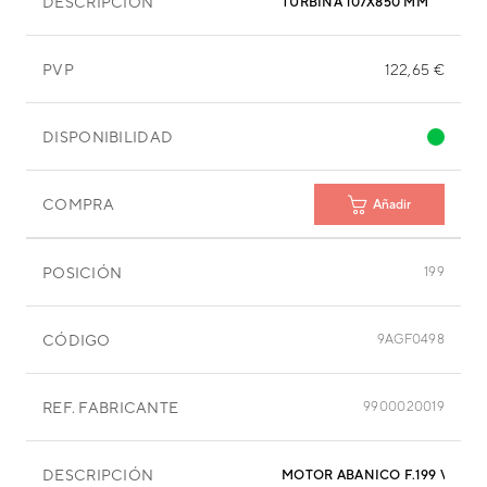
DESCRIPCIÓN
TURBINA 107X850 MM
PVP
122,65 €
DISPONIBILIDAD
COMPRA
Añadir
POSICIÓN
199
CÓDIGO
9AGF0498
REF. FABRICANTE
9900020019
DESCRIPCIÓN
MOTOR ABANIC