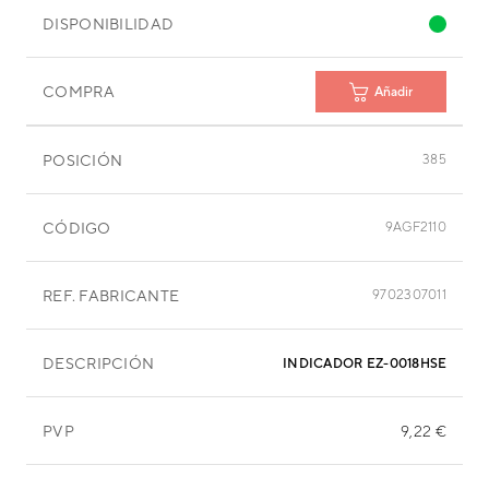
DISPONIBILIDAD
COMPRA
Añadir
POSICIÓN
385
CÓDIGO
9AGF2110
REF. FABRICANTE
9702307011
DESCRIPCIÓN
INDICADO
PVP
9,22 €