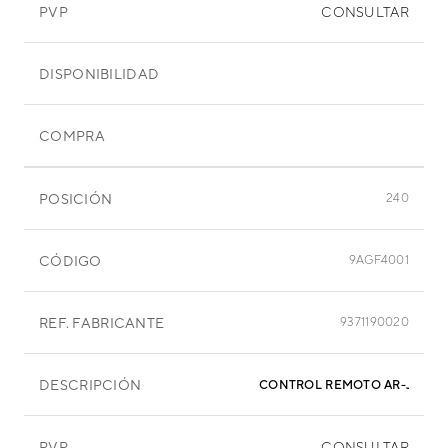
PVP
CONSULTAR
DISPONIBILIDAD
COMPRA
POSICIÓN
240
CÓDIGO
9AGF4001
REF. FABRICANTE
9371190020
DESCRIPCIÓN
CON
PVP
CONSULTAR