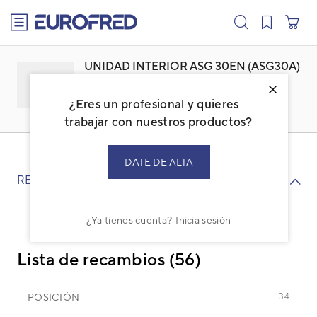
text.skipToContent
text.skipToNavigation
UNIDAD INTERIOR ASG 30EN (ASG30A)
Familia: ACGETSBI
Marca:
GENERAL
¿Eres un profesional y quieres
Código: 3NGG1151
Ref. fabricante: ASG30EBAW
trabajar con nuestros productos?
DATE DE ALTA
RECAMBIOS
¿Ya tienes cuenta?
Inicia sesión
Lista de recambios (56)
POSICIÓN
34