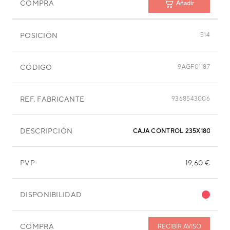
COMPRA
Añadir
POSICIÓN
514
CÓDIGO
9AGF01187
REF. FABRICANTE
9368543006
DESCRIPCIÓN
CAJA CONTROL 235X180X135
PVP
19,60 €
DISPONIBILIDAD
COMPRA
RECIBIR AVISO