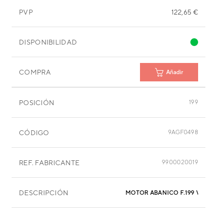
PVP
122,65 €
DISPONIBILIDAD
COMPRA
Añadir
POSICIÓN
199
CÓDIGO
9AGF0498
REF. FABRICANTE
9900020019
DESCRIPCIÓN
MOTOR ABANIC