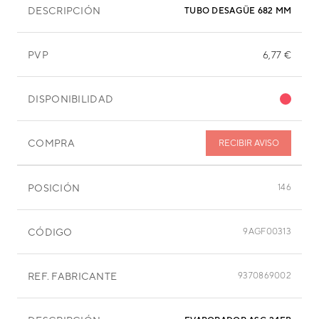
DESCRIPCIÓN
TUBO DESAGÜE 682 MM
PVP
6,77 €
DISPONIBILIDAD
COMPRA
RECIBIR AVISO
POSICIÓN
146
CÓDIGO
9AGF00313
REF. FABRICANTE
9370869002