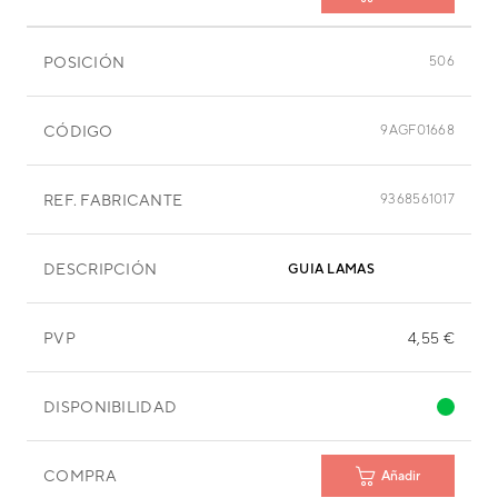
POSICIÓN
506
CÓDIGO
9AGF01668
REF. FABRICANTE
9368561017
DESCRIPCIÓN
GUIA LAMAS
PVP
4,55 €
DISPONIBILIDAD
COMPRA
Añadir