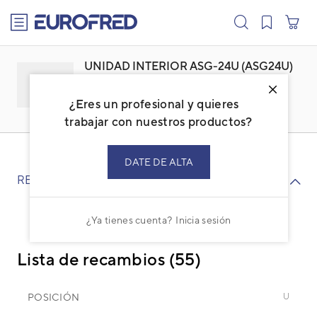
text.skipToContent
text.skipToNavigation
UNIDAD INTERIOR ASG-24U (ASG24U)
Familia: ACGETSBI
Marca:
GENERAL
¿Eres un profesional y quieres
Código: 3NGG2141_10
Ref. fabricante: ASG24UBBN
trabajar con nuestros productos?
DATE DE ALTA
RECAMBIOS
¿Ya tienes cuenta?
Inicia sesión
Lista de recambios (55)
POSICIÓN
U