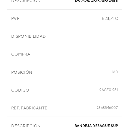
DESCRIPCIÓN
EVAPORADOR ASG 24EBAW
PVP
523,71 €
DISPONIBILIDAD
COMPRA
POSICIÓN
160
CÓDIGO
9AGF01981
REF. FABRICANTE
9368546007
DESCRIPCIÓN
BANDEJA DESAGÜE SUPERIO