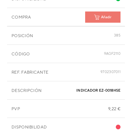
COMPRA
Añadir
POSICIÓN
385
CÓDIGO
9AGF2110
REF. FABRICANTE
9702307011
DESCRIPCIÓN
INDICADO
PVP
9,22 €
DISPONIBILIDAD