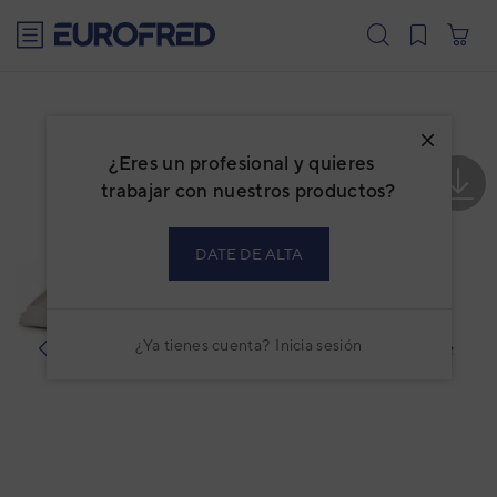
text.skipToContent
text.skipToNavigation
¿Eres un profesional y quieres
trabajar con nuestros productos?
DATE DE ALTA
¿Ya tienes cuenta?
Inicia sesión
prev
next