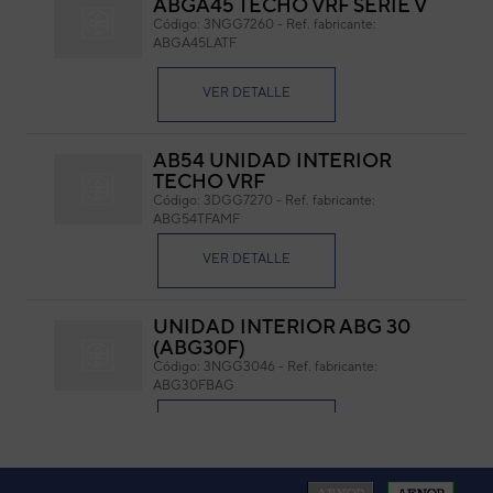
ABGA45 TECHO VRF SERIE V
BA
Código:
3NGG7260
-
Ref. fabricante:
M
ABGA45LATF
Cód
VER DETALLE
Ref. 
AB54 UNIDAD INTERIOR
TECHO VRF
Código:
3DGG7270
-
Ref. fabricante:
ABG54TFAMF
VER DETALLE
ANCHO: 1580 MM LARGO: 335 MM
UNIDAD INTERIOR ABG 30
(ABG30F)
Código:
3NGG3046
-
Ref. fabricante:
ABG30FBAG
VER DETALLE
UNIDAD INTERIOR ABY45R