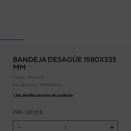
BANDEJA DESAGÜE 1580X335
MM
Código:
9AGF6171
Ref. fabricante:
9359698005
+ Ver detalles técnicos del producto
PVP -
247,21 €