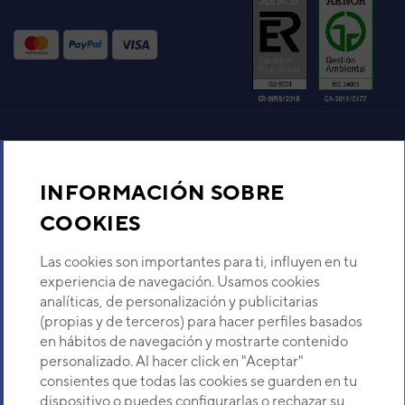
(ABY 45 RT)
Código:
3DGF3271
-
Ref. fabricante:
ABY45RGB3W
VER DETALLE
UNIDAD INTERIOR ABG30
Aire acondicionado y climatización
Código:
3DGG3041
-
Ref. fabricante:
ABG30AGAW
INFORMACIÓN SOBRE
Recambios
COOKIES
VER DETALLE
Sobre Nosotros
Las cookies son importantes para ti, influyen en tu
UNIDAD INTERIOR ABG36UT
experiencia de navegación. Usamos cookies
(ABG36UT)
analíticas, de personalización y publicitarias
Código:
3NGG3256
-
Ref. fabricante:
Descubre Eurofred
(propias y de terceros) para hacer perfiles basados
ABG36UBAG
en hábitos de navegación y mostrarte contenido
VER DETALLE
Dónde Estamos
personalizado. Al hacer click en "Aceptar"
consientes que todas las cookies se guarden en tu
dispositivo o puedes configurarlas o rechazar su