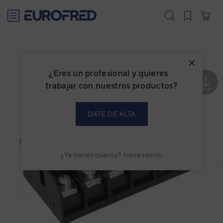
text.skipToContent
text.skipToNavigation
¿Eres un profesional y quieres
trabajar con nuestros productos?
DATE DE ALTA
¿Ya tienes cuenta?
Inicia sesión