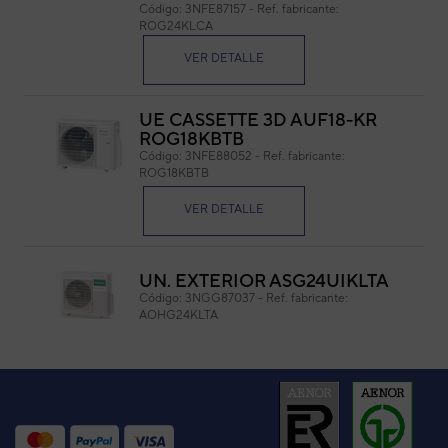
Código:
3NFE87157
-
Ref. fabricante:
Ref. 
ROG24KLCA
VER DETALLE
UE CASSETTE 3D AUF18-KR
ROG18KBTB
Código:
3NFE88052
-
Ref. fabricante:
ROG18KBTB
VER DETALLE
UN. EXTERIOR ASG24UIKLTA
Código:
3NGG87037
-
Ref. fabricante:
AOHG24KLTA
VER DETALLE
UE CASSETTE 3D AUG24-KR
ROG24KBTB