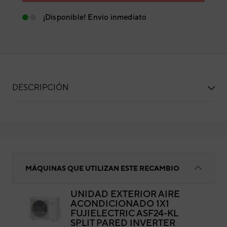
¡Disponible! Envío inmediato
DESCRIPCIÓN
BORNERA
MÁQUINAS QUE UTILIZAN ESTE RECAMBIO
UNIDAD EXTERIOR AIRE
ACONDICIONADO 1X1
BO
FUJIELECTRIC ASF24-KL
SPLIT PARED INVERTER
Cód