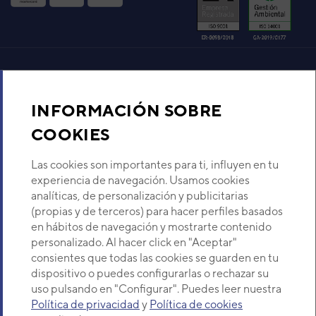
Código:
3NFE88057
-
Ref. fabricante:
ROG24KBTB
VER DETALLE
Aire acondicionado y climatización
UE CASSETTE ECO 3D AUF22-
KA ROG22KATA
INFORMACIÓN SOBRE
Código:
3NFE88137
-
Ref. fabricante:
Recambios
ROG22KATA
COOKIES
VER DETALLE
Sobre Nosotros
Las cookies son importantes para ti, influyen en tu
experiencia de navegación. Usamos cookies
UNIDAD EXTERIOR ASY40UI-
analíticas, de personalización y publicitarias
Descubre Eurofred
KM
(propias y de terceros) para hacer perfiles basados
Código:
3NGF87027
-
Ref. fabricante:
en hábitos de navegación y mostrarte contenido
AOYG14KMTA
Dónde Estamos
personalizado. Al hacer click en "Aceptar"
consientes que todas las cookies se guarden en tu
VER DETALLE
dispositivo o puedes configurarlas o rechazar su
¿Buscas un servicio técnico?
uso pulsando en "Configurar". Puedes leer nuestra
UE CASSETTE AUY25-KV
Política de privacidad
y
Política de cookies
Provincia
AOYG09KBTB