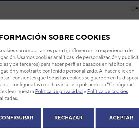
A
ecambios
Recursos
Servicios
Eurofred Academy
FORMACIÓN SOBRE COOKIES
FUJI ELECTRIC
CONDUCTOS
3NFE89052
cookies son importantes para ti, influyen en tu experiencia de
gación. Usamos cookies analíticas, de personalización y publicit
F12-KH ROG12KBTB
pias y de terceros) para hacer perfiles basados en hábitos de
gación y mostrarte contenido personalizado. Al hacer click en
ptar" consientes que todas las cookies se guarden en tu disposi
KBTB
edes configurarlas o rechazar su uso pulsando en "Configurar".
es leer nuestra
Política de privacidad
y
Política de cookies
alizadas.
RECAMBIOS
CONFIGURAR
RECHAZAR
ACEPTAR
B