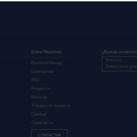
 CONDUCTO AP ACF12-KH
G12KBTB
3NFE89052
igo:
Sobre Nosotros
¿Buscas un servic
8432884570942
:
Provincia
Eurofred Group
ROG12KBTB
fabricante:
Selecciona pro
La empresa
RSC
Proyectos
Noticias
Trabaja con nosotros
Calidad
Canal ético
CONTACTAR