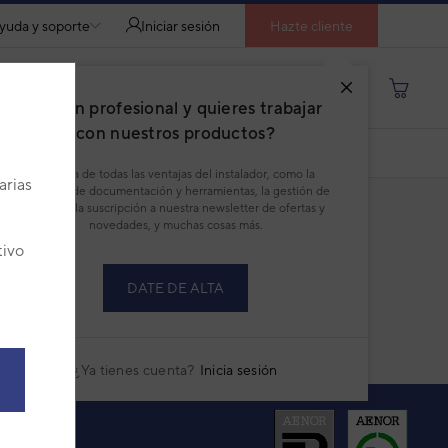
yuda y soporte
Iniciar sesión
Hazte cliente
Buscar por producto, modelo...
¿Eres un profesional y quieres trabajar
con nuestros productos?
DESCARGAR PDF
Disfruta de todas las ventajas del instalador, como la
arias
descarga de documentación y herramientas, la gestión de
pedidos, la suscripción a nuestra newsletter de ofertas y
novedades, y muchas cosas más.
tivo
DATE DE ALTA
¿Ya tienes cuenta?
Inicia sesión