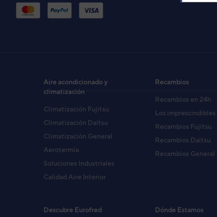
UE
RO
Cód
Aire acondicionado y
Recambios
EAN
climatización
Recambios en 24h
Ref. 
Climatización Fujitsu
Los imprescindibles
Climatización Daitsu
Recambios Fujitsu
Climatización General
Recambios Daitsu
Aerotermia
Recambios General
Soluciones Industriales
Calidad Aire Interior
Descubre Eurofred
Dónde Estamos