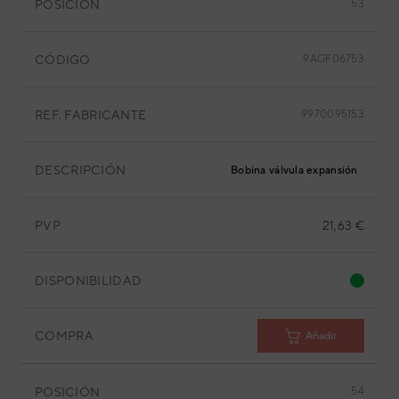
POSICIÓN
53
CÓDIGO
9AGF06753
REF. FABRICANTE
9970095153
DESCRIPCIÓN
Bobina válvula expansión
PVP
21,63 €
DISPONIBILIDAD
COMPRA
Añadir
POSICIÓN
54