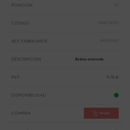
POSICIÓN
52
CÓDIGO
9AGF06752
REF. FABRICANTE
9970110153
DESCRIPCIÓN
Bobina solenoide
PVP
11,76 €
DISPONIBILIDAD
COMPRA
Añadir