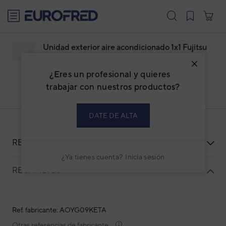
text.skipToContent
text.skipToNavigation
Unidad exterior aire acondicionado 1x1 Fujitsu
ASY25-KE split pared Inverter blanca
Familia: ADFUSPBI
¿Eres un profesional y quieres
Marca:
FUJITSU
trabajar con nuestros productos?
Código: 3NGF87107
Ref. fabricante: AOYG09KETA
DATE DE ALTA
RECURSOS
¿Ya tienes cuenta?
Inicia sesión
RECAMBIOS
Ref. fabricante: AOYG09KETA
Otras referencias de fabricante