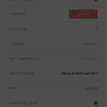
COMPRA
Añadir
POSICIÓN
14
CÓDIGO
9AGF06657
REF. FABRICANTE
9322135001
DESCRIPCIÓN
REJILLA VENTILACIÓN FRONT
PVP
62,46 €
DISPONIBILIDAD