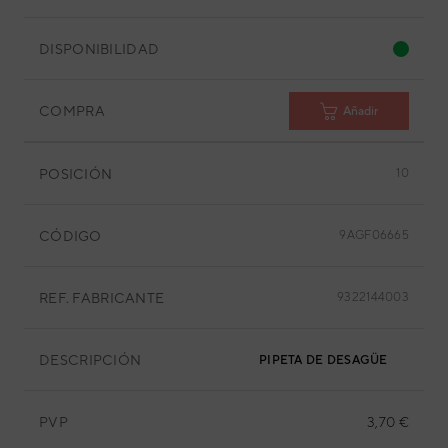
DISPONIBILIDAD
COMPRA
Añadir
POSICIÓN
10
CÓDIGO
9AGF06665
REF. FABRICANTE
9322144003
DESCRIPCIÓN
PIPETA DE DESAGÜE
PVP
3,70 €