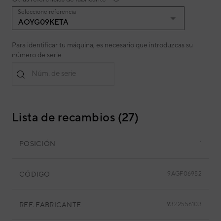
Seleccione referencia
AOYG09KETA
Para identificar tu máquina, es necesario que introduzcas su
número de serie
Núm. de serie
Lista de recambios (27)
POSICIÓN
1
CÓDIGO
9AGF06952
REF. FABRICANTE
9322556103