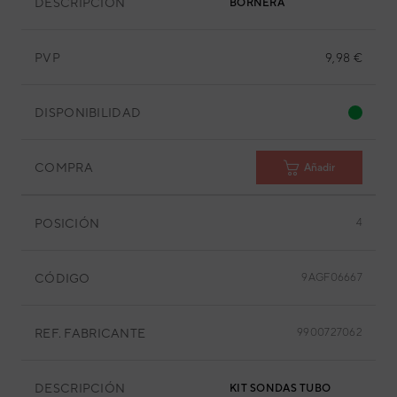
DESCRIPCIÓN
BORNERA
PVP
9,98 €
DISPONIBILIDAD
COMPRA
Añadir
POSICIÓN
4
CÓDIGO
9AGF06667
REF. FABRICANTE
9900727062
DESCRIPCIÓN
KIT SONDAS TUBO