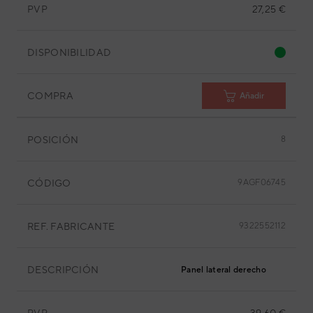
PVP
27,25 €
DISPONIBILIDAD
COMPRA
Añadir
POSICIÓN
8
CÓDIGO
9AGF06745
REF. FABRICANTE
9322552112
DESCRIPCIÓN
Panel lateral derecho
PVP
39,60 €