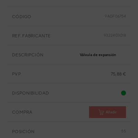
CÓDIGO
9AGF06754
REF. FABRICANTE
9322403018
DESCRIPCIÓN
Válvula de expansión
PVP
75,88 €
DISPONIBILIDAD
COMPRA
Añadir
POSICIÓN
55