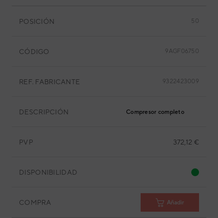
POSICIÓN
50
CÓDIGO
9AGF06750
REF. FABRICANTE
9322423009
DESCRIPCIÓN
Compresor completo
PVP
372,12 €
DISPONIBILIDAD
COMPRA
Añadir