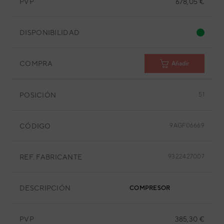
PVP
678,05 €
DISPONIBILIDAD
COMPRA
Añadir
POSICIÓN
51
CÓDIGO
9AGF06669
REF. FABRICANTE
9322427007
DESCRIPCIÓN
COMPRESOR
PVP
385,30 €