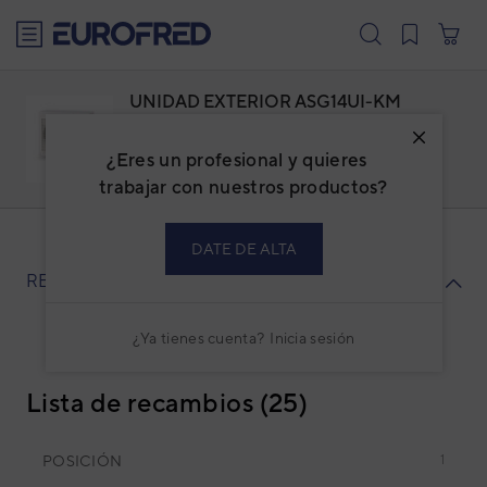
text.skipToContent
text.skipToNavigation
UNIDAD EXTERIOR ASG14UI-KM
Familia: ADGESPBI
Marca:
GENERAL
¿Eres un profesional y quieres
Código: 3NGG87027
Ref. fabricante: AOHG14KMTA
trabajar con nuestros productos?
DATE DE ALTA
RECAMBIOS
¿Ya tienes cuenta?
Inicia sesión
Lista de recambios (25)
POSICIÓN
1