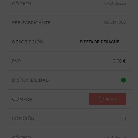
CÓDIGO
9AGF06665
REF. FABRICANTE
9322144003
DESCRIPCIÓN
PIPETA DE DESAGÜE
PVP
3,70 €
DISPONIBILIDAD
COMPRA
Añadir
POSICIÓN
11
CÓDIGO
9AGF06655