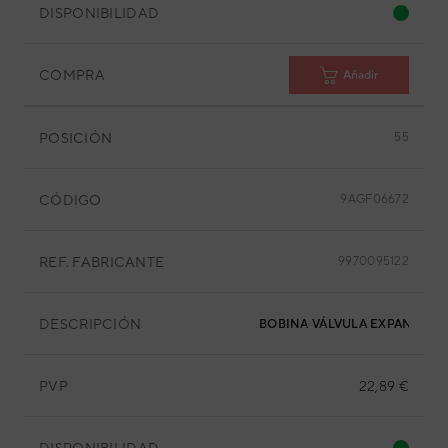
DISPONIBILIDAD
COMPRA
Añadir
POSICIÓN
55
CÓDIGO
9AGF06672
REF. FABRICANTE
9970095122
DESCRIPCIÓN
BOBINA VÁLVULA EXPANSIÓN
PVP
22,89 €
DISPONIBILIDAD