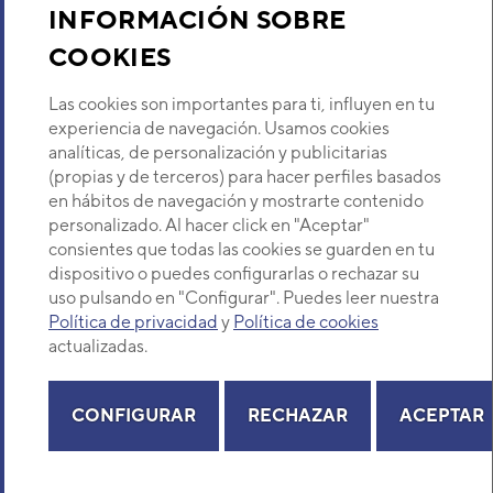
INFORMACIÓN SOBRE
COOKIES
Descubre Eurofred
Las cookies son importantes para ti, influyen en tu
Dónde Estamos
experiencia de navegación. Usamos cookies
analíticas, de personalización y publicitarias
(propias y de terceros) para hacer perfiles basados
¿Buscas un servicio técnico?
en hábitos de navegación y mostrarte contenido
Provincia
personalizado. Al hacer click en "Aceptar"
Selecciona provincia
consientes que todas las cookies se guarden en tu
dispositivo o puedes configurarlas o rechazar su
uso pulsando en "Configurar". Puedes leer nuestra
Política de privacidad
y
Política de cookies
actualizadas.
Copyright© 2026 Eurofred S.A
Aviso legal
Política de Privacidad
Política de Cookies
Mapa Web
CONFIGURAR
RECHAZAR
ACEPTAR