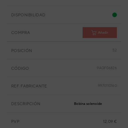
DISPONIBILIDAD
COMPRA
Añadir
POSICIÓN
52
CÓDIGO
9AGF06826
REF. FABRICANTE
9970110160
DESCRIPCIÓN
Bobina solenoide
PVP
12,09 €