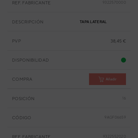
REF. FABRICANTE
9322570000
DESCRIPCIÓN
TAPA LATERAL
PVP
38,45 €
DISPONIBILIDAD
COMPRA
Añadir
POSICIÓN
16
CÓDIGO
9AGF06659
REF. FABRICANTE
9322552020