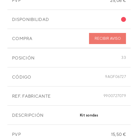
PVP
25,06 €
DISPONIBILIDAD
COMPRA
RECIBIR AVISO
POSICIÓN
33
CÓDIGO
9AGF06727
REF. FABRICANTE
9900727079
DESCRIPCIÓN
Kit sondas
PVP
15,50 €