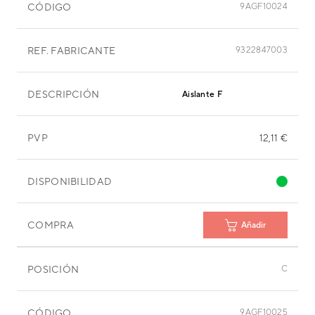
CÓDIGO
9AGF10024
REF. FABRICANTE
9322847003
DESCRIPCIÓN
Aislante F
PVP
12,11 €
DISPONIBILIDAD
COMPRA
Añadir
POSICIÓN
C
CÓDIGO
9AGF10025