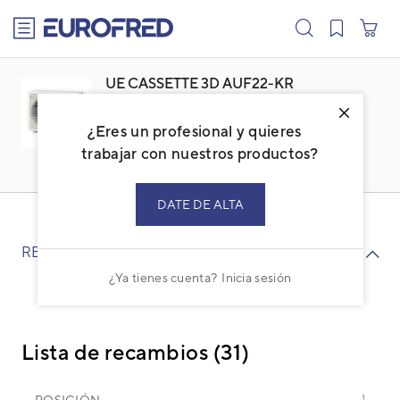
text.skipToContent
text.skipToNavigation
UE CASSETTE 3D AUF22-KR
ROG22KBTB
¿Eres un profesional y quieres
Familia: ACFESCBI
Marca:
FUJI ELECTRIC
trabajar con nuestros productos?
Código: 3NFE88087
Ref. fabricante: ROG22KBTB
DATE DE ALTA
RECAMBIOS
¿Ya tienes cuenta?
Inicia sesión
Lista de recambios (31)
POSICIÓN
1