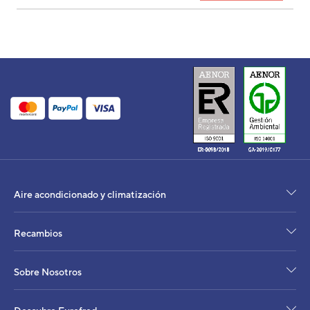
UE CASSETTE 3D AUF22-KR ROG22KBTB
UE
RO
Aire acondicionado y climatización
Cód
EAN
Recambios
Ref. 
Sobre Nosotros