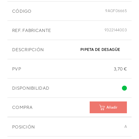
CÓDIGO
9AGF06665
REF. FABRICANTE
9322144003
DESCRIPCIÓN
PIPETA DE DESAGÜE
PVP
3,70 €
DISPONIBILIDAD
COMPRA
Añadir
POSICIÓN
A