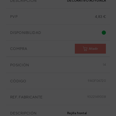
DESCRIPCIÓN
DECORATIVO AOYG14LAC2
PVP
4,83 €
DISPONIBILIDAD
COMPRA
Añadir
POSICIÓN
14
CÓDIGO
9AGF06720
REF. FABRICANTE
9322149008
DESCRIPCIÓN
Rejilla frontal