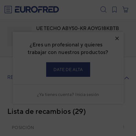
text.skipToContent
text.skipToNavigation
UE TECHO ABY50-KR AOYG18KBTB
Familia: ACFUTSBI
Marca:
FUJITSU
¿Eres un profesional y quieres
Código: 3NGF83002
Ref. fabricante: AOYG18KBTB
trabajar con nuestros productos?
DATE DE ALTA
RECAMBIOS
¿Ya tienes cuenta?
Inicia sesión
Lista de recambios (29)
POSICIÓN
1