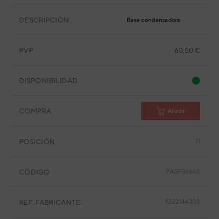
DESCRIPCIÓN
Base condensadora
PVP
60,50 €
DISPONIBILIDAD
COMPRA
Añadir
POSICIÓN
11
CÓDIGO
9AGF06665
REF. FABRICANTE
9322144003