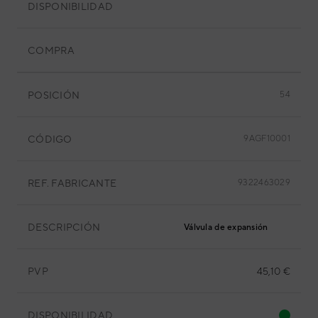
DISPONIBILIDAD
COMPRA
POSICIÓN
54
CÓDIGO
9AGF10001
REF. FABRICANTE
9322463029
DESCRIPCIÓN
Válvula de expansión
PVP
45,10 €
DISPONIBILIDAD