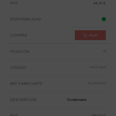
PVP
44,01 €
DISPONIBILIDAD
COMPRA
Añadir
POSICIÓN
18
CÓDIGO
9AGF13164
REF. FABRICANTE
9323834194
DESCRIPCIÓN
Condensador
PVP
419,02 €