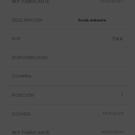
REF. FABRICANTE
9900565060
DESCRIPCIÓN
Sonda ambiente
PVP
7,18 €
DISPONIBILIDAD
COMPRA
POSICIÓN
9
CÓDIGO
9AGF06728
REF. FABRICANTE
9900984014