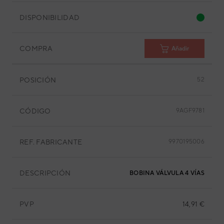
DISPONIBILIDAD
COMPRA
Añadir
POSICIÓN
52
CÓDIGO
9AGF9781
REF. FABRICANTE
9970195006
DESCRIPCIÓN
BOBINA VÁLVULA 4 VÍAS
PVP
14,91 €