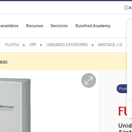
A
ecambios
Recursos
Servicios
Eurofred Academy
FUJITSU
VRF
UNIDADES EXTERIORES
AIRSTAGE J-III
ares
Product
Unid
Airs