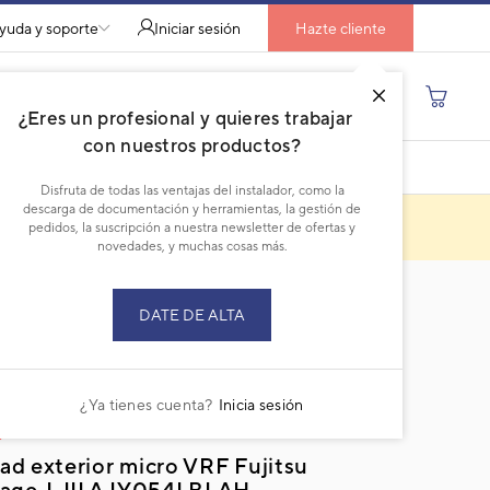
yuda y soporte
Iniciar sesión
Hazte cliente
Buscar por producto, modelo...
¿Eres un profesional y quieres trabajar
con nuestros productos?
DESCARGAR PDF
Disfruta de todas las ventajas del instalador, como la
descarga de documentación y herramientas, la gestión de
pedidos, la suscripción a nuestra newsletter de ofertas y
novedades, y muchas cosas más.
DATE DE ALTA
o descatalogado
¿Ya tienes cuenta?
Inicia sesión
ad exterior micro VRF Fujitsu
tage J-III AJY054LBLAH