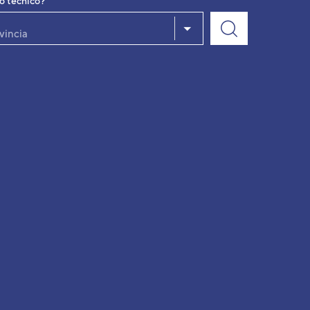
io técnico?
vincia