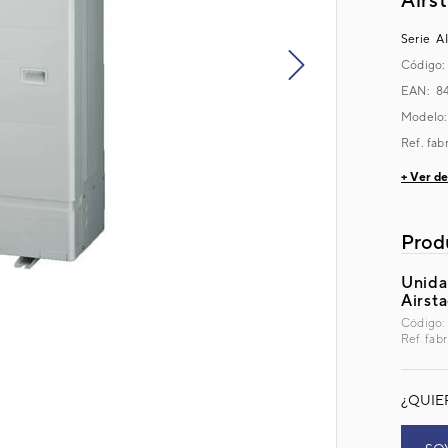
Serie
AI
Código
next
EAN: 8
Modelo
Ref. fab
+ Ver de
Prod
Unida
Airst
Código: 
Ref. fa
¿QUIE