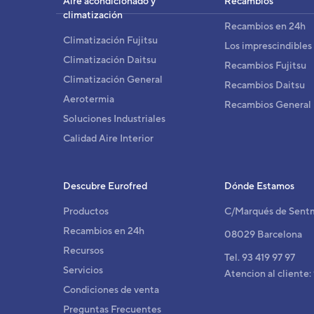
Aire acondicionado y
Recambios
Cód
climatización
Recambios en 24h
Mod
Climatización Fujitsu
EAN
Los imprescindibles
Ref. 
Climatización Daitsu
Recambios Fujitsu
Climatización General
Recambios Daitsu
Aerotermia
Recambios General
Soluciones Industriales
Calidad Aire Interior
Descubre Eurofred
Dónde Estamos
Productos
C/Marqués de Sent
Recambios en 24h
08029 Barcelona
Recursos
Tel. 93 419 97 97
Servicios
Atencion al cliente:
Condiciones de venta
Preguntas Frecuentes