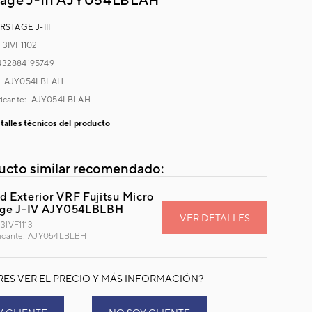
RSTAGE J-III
:
3IVF1102
432884195749
:
AJY054LBLAH
ricante:
AJY054LBLAH
talles técnicos del producto
ucto similar recomendado:
d Exterior VRF Fujitsu Micro
age J-IV AJY054LBLBH
VER DETALLES
3IVF1113
bricante: AJY054LBLBH
RES VER EL PRECIO Y MÁS INFORMACIÓN?