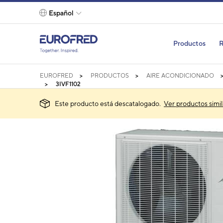
text.skipToContent
text.skipToNavigation
Español
Productos
R
EUROFRED
PRODUCTOS
AIRE ACONDICIONADO
3IVF1102
Este producto está descatalogado.
Ver productos simil