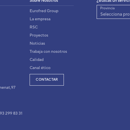
Sobre Nosotros
¿Buscas un servic
3IVF1102
igo:
Provincia
Eurofred Group
AJY054LBLAH
elo:
Selecciona pro
8432884195749
:
La empresa
AJY054LBLAH
fabricante:
RSC
Proyectos
Noticias
Trabaja con nosotros
Calidad
Canal ético
CONTACTAR
menat,97
 93 299 83 31