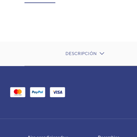
DESCRIPCIÓN
CURRENT
TAB:
Unidad exterior micro VRF Fujitsu Airstage
Uni
Air
Airs