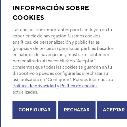
Sobre Nosotros
INFORMACIÓN SOBRE
UNIDAD EXTERIOR MICRO
COOKIES
Descubre Eurofred
VRF FUJITSU AIRSTAGE J-II
AJYA40LALH
Las cookies son importantes para ti, influyen en tu
Código:
3IVF1000
-
Ref. fabricante:
Dónde Estamos
experiencia de navegación. Usamos cookies
AJYA40LALH
analíticas, de personalización y publicitarias
VER DETALLE
(propias y de terceros) para hacer perfiles basados
¿Buscas un servicio técnico?
en hábitos de navegación y mostrarte contenido
Provincia
personalizado. Al hacer click en "Aceptar"
UNIDAD EXTERIOR VRF
Selecciona provincia
FUJITSU MICRO AIRSTAGE J-
consientes que todas las cookies se guarden en tu
IV AJY040LBLBH
dispositivo o puedes configurarlas o rechazar su
Código:
3IVF1111
-
Ref. fabricante:
uso pulsando en "Configurar". Puedes leer nuestra
AJY040LBLBH
Política de privacidad
y
Política de cookies
VER DETALLE
actualizadas.
Copyright© 2026 Eurofred S.A
Aviso legal
Política de Privacidad
Política de Cookies
Mapa Web
UNIDAD EXTERIOR VRF
CONFIGURAR
RECHAZAR
ACEPTAR
FUJITSU MICRO AIRSTAGE J-
IV AJY040LELBH
Código:
3IVF1114
-
Ref. fabricante: