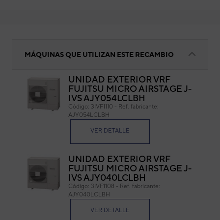
Filtro deshidratador
MÁQUINAS QUE UTILIZAN ESTE RECAMBIO
UNIDAD EXTERIOR VRF
FUJITSU MICRO AIRSTAGE J-
Fil
IVS AJY054LCLBH
Código:
3IVF1110
-
Ref. fabricante:
Cód
AJY054LCLBH
Ref. 
VER DETALLE
UNIDAD EXTERIOR VRF
FUJITSU MICRO AIRSTAGE J-
IVS AJY040LCLBH
Código:
3IVF1108
-
Ref. fabricante:
AJY040LCLBH
VER DETALLE