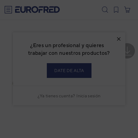
text.skipToContent
text.skipToNavigation
¿Eres un profesional y quieres
trabajar con nuestros productos?
DATE DE ALTA
¿Ya tienes cuenta?
Inicia sesión