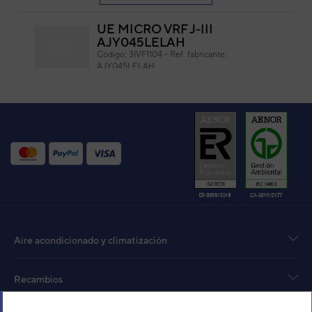
UE MICRO VRF J-III
AJY045LELAH
Código:
3IVF1104
-
Ref. fabricante:
AJY045LELAH
VER DETALLE
UNIDAD EXTERIOR VRF
GENERAL MICRO AIRSTAGE
J-IIS AJH054LCLAH
Código:
3IVG0013
-
Ref. fabricante:
AJH054LCLAH
VER DETALLE
Aire acondicionado y climatización
UNIDAD EXTERIOR VRF
GENERAL J-IIS AJHA54LALH
Código:
3IVG1002
-
Ref. fabricante:
Recambios
AJHA54LALH
VER DETALLE