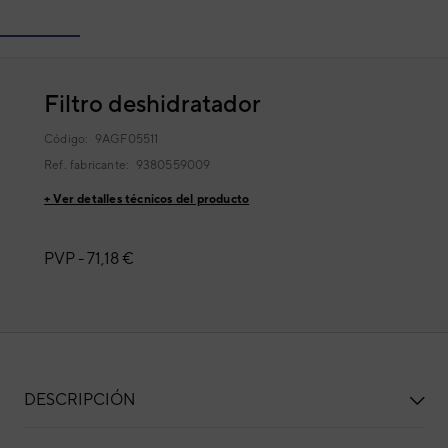
Filtro deshidratador
Código:
9AGF05511
Ref. fabricante:
9380559009
+ Ver detalles técnicos del producto
PVP -
71,18 €
DESCRIPCIÓN