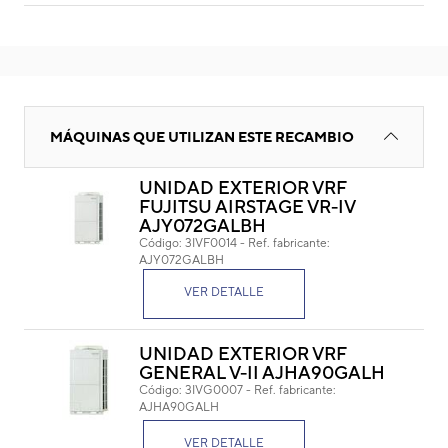
ANAGRAMA FUJITSU 180X90 MM
MÁQUINAS QUE UTILIZAN ESTE RECAMBIO
UNIDAD EXTERIOR VRF
FUJITSU AIRSTAGE VR-IV
AN
AJY072GALBH
Código:
3IVF0014
-
Ref. fabricante:
Cód
AJY072GALBH
Ref. 
VER DETALLE
UNIDAD EXTERIOR VRF
GENERAL V-II AJHA90GALH
Código:
3IVG0007
-
Ref. fabricante:
AJHA90GALH
Medidas: 180 x 90 mm. (L x W)
VER DETALLE