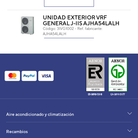
UNIDAD EXTERIOR VRF
GENERAL J-IIS AJHA54LALH
Código:
3IVG1002
-
Ref. fabricante:
AJHA54LALH
VER DETALLE
UE MICRO VRF J-IIS
AJY054LCLAH
Código:
3IVF0013
-
Ref. fabricante:
AJY054LCLAH
VER DETALLE
UNIDAD EXTERIOR AIRE
Aire acondicionado y climatización
ACONDICIONADO FUJITSU
VRF AIRSTAGE J-II
AJYA54LALH
Recambios
Código:
3IVF1002
-
Ref. fabricante:
AJYA54LALH