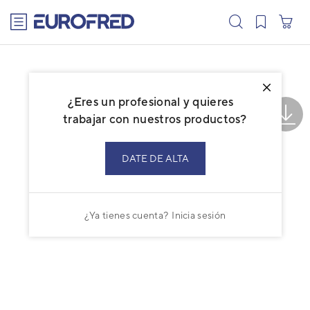
text.skipToContent
text.skipToNavigation
¿Eres un profesional y quieres
trabajar con nuestros productos?
DATE DE ALTA
¿Ya tienes cuenta?
Inicia sesión