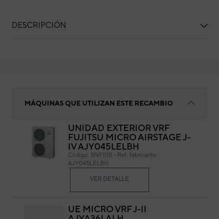
DESCRIPCIÓN
PANEL SUP.
MÁQUINAS QUE UTILIZAN ESTE RECAMBIO
UNIDAD EXTERIOR VRF
FUJITSU MICRO AIRSTAGE J-
PA
IV AJY045LELBH
Código:
3IVF1115
-
Ref. fabricante:
Cód
AJY045LELBH
Ref. 
VER DETALLE
UE MICRO VRF J-II
AJYA36LALH