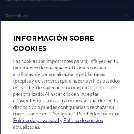
VRF FUJITSU AIRSTAGE J-III
AJY054LBLAH
Código:
3IVF1102
-
Ref. fabricante:
Recambios
AJY054LBLAH
VER DETALLE
Sobre Nosotros
INFORMACIÓN SOBRE
UE MICRO VRF J-III
COOKIES
Descubre Eurofred
AJY045LELAH
Código:
3IVF1104
-
Ref. fabricante:
Las cookies son importantes para ti, influyen en tu
AJY045LELAH
Dónde Estamos
experiencia de navegación. Usamos cookies
analíticas, de personalización y publicitarias
VER DETALLE
(propias y de terceros) para hacer perfiles basados
¿Buscas un servicio técnico?
en hábitos de navegación y mostrarte contenido
UNIDAD EXTERIOR VRF
Provincia
personalizado. Al hacer click en "Aceptar"
FUJITSU MICRO AIRSTAGE J-
Selecciona provincia
consientes que todas las cookies se guarden en tu
IV AJY054LBLBH
dispositivo o puedes configurarlas o rechazar su
Código:
3IVF1113
-
Ref. fabricante:
AJY054LBLBH
uso pulsando en "Configurar". Puedes leer nuestra
Política de privacidad
y
Política de cookies
VER DETALLE
actualizadas.