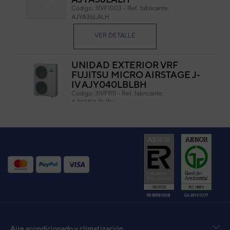
Código:
3IVF1003
-
Ref. fabricante:
AJYA36LALH
Medidas: 970 x 373 mm. (L x W)
VER DETALLE
UNIDAD EXTERIOR VRF
FUJITSU MICRO AIRSTAGE J-
IV AJY040LBLBH
Código:
3IVF1111
-
Ref. fabricante:
AJY040LBLBH
VER DETALLE
UNIDAD EXTERIOR VRF
GENERAL J-IV AJH040LELBH
Código:
3IVG1114
-
Ref. fabricante:
AJH040LELBH
VER DETALLE
UNIDAD EXTERIOR MICRO
Aire acondicionado y climatización