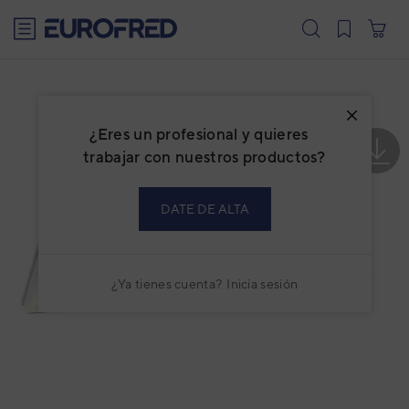
text.skipToContent
text.skipToNavigation
¿Eres un profesional y quieres
trabajar con nuestros productos?
DATE DE ALTA
¿Ya tienes cuenta?
Inicia sesión