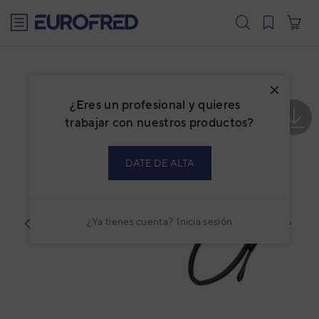
text.skipToContent
text.skipToNavigation
¿Eres un profesional y quieres
trabajar con nuestros productos?
DATE DE ALTA
¿Ya tienes cuenta?
Inicia sesión
prev
next