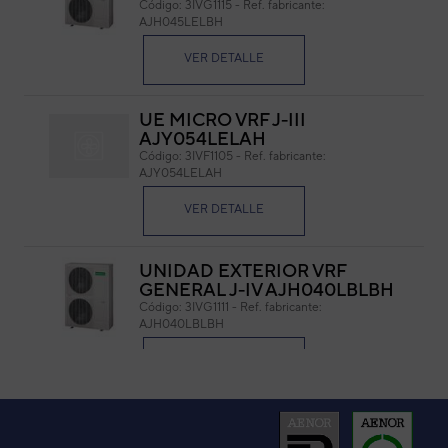
Código:
3IVG1115
-
Ref. fabricante:
AJH045LELBH
Cód
Ref. 
VER DETALLE
UE MICRO VRF J-III
AJY054LELAH
Código:
3IVF1105
-
Ref. fabricante:
AJY054LELAH
VER DETALLE
UNIDAD EXTERIOR VRF
GENERAL J-IV AJH040LBLBH
Código:
3IVG1111
-
Ref. fabricante:
AJH040LBLBH
VER DETALLE
UE MICRO VRF J-III
AJH045LELAH