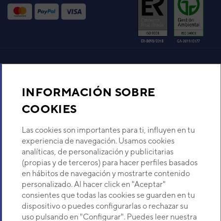
Código:
3IVG1104
-
Ref. fabricante:
AJH045LELAH
VER DETALLE
UNIDAD EXTERIOR VRF
GENERAL J-IV AJH054LBLBH
Aire acondicionado y climatización
Código:
3IVG1113
-
Ref. fabricante:
AJH054LBLBH
INFORMACIÓN SOBRE
Recambios
COOKIES
VER DETALLE
Sobre Nosotros
Las cookies son importantes para ti, influyen en tu
UNIDAD EXTERIOR MICRO
experiencia de navegación. Usamos cookies
VRF FUJITSU AIRSTAGE J-III
analíticas, de personalización y publicitarias
AJY054LBLAH
Descubre Eurofred
(propias y de terceros) para hacer perfiles basados
Código:
3IVF1102
-
Ref. fabricante:
AJY054LBLAH
en hábitos de navegación y mostrarte contenido
Dónde Estamos
personalizado. Al hacer click en "Aceptar"
VER DETALLE
consientes que todas las cookies se guarden en tu
dispositivo o puedes configurarlas o rechazar su
¿Buscas un servicio técnico?
UNIDAD EXTERIOR VRF
uso pulsando en "Configurar". Puedes leer nuestra