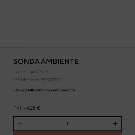
SONDA AMBIENTE
Código:
9AGF90126
Ref. fabricante:
9900747039
+ Ver detalles técnicos del producto
PVP -
4,25 €