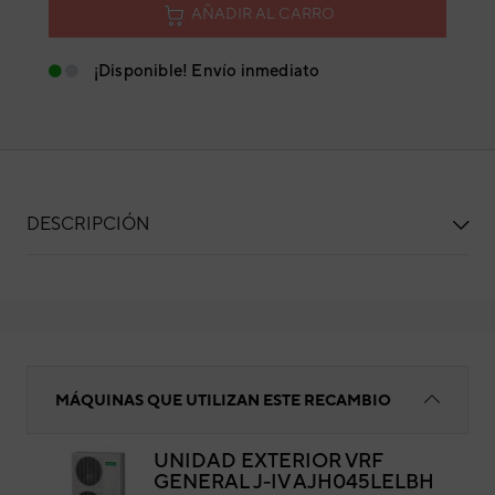
AÑADIR AL CARRO
¡Disponible! Envío inmediato
DESCRIPCIÓN
SONDA AMBIENTE
MÁQUINAS QUE UTILIZAN ESTE RECAMBIO
UNIDAD EXTERIOR VRF
GENERAL J-IV AJH045LELBH
SO