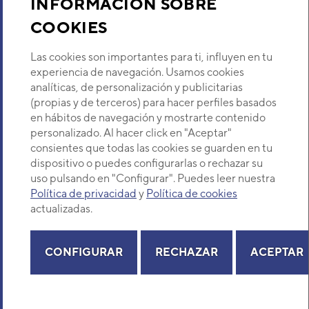
INFORMACIÓN SOBRE
ABYA125 TECHO VRF SERIE V
Código:
3NGF7260
-
Ref. fabricante:
COOKIES
Descubre Eurofred
ABYA45LATF
Las cookies son importantes para ti, influyen en tu
VER DETALLE
Dónde Estamos
experiencia de navegación. Usamos cookies
analíticas, de personalización y publicitarias
(propias y de terceros) para hacer perfiles basados
ARY20 UNIDAD CONDUCTOS
¿Buscas un servicio técnico?
en hábitos de navegación y mostrarte contenido
VRF 6HP
Provincia
personalizado. Al hacer click en "Aceptar"
Código:
3NGF7800
-
Ref. fabricante:
Selecciona provincia
ARY7UFABR
consientes que todas las cookies se guarden en tu
dispositivo o puedes configurarlas o rechazar su
VER DETALLE
uso pulsando en "Configurar". Puedes leer nuestra
Política de privacidad
y
Política de cookies
actualizadas.
AB12 UNIDAD INTERIOR
SUELO-TECHO VRF
Copyright© 2026 Eurofred S.A
Código:
3DGG7200_10
-
Ref. fabricante:
Aviso legal
Política de Privacidad
Política de Cookies
Mapa Web
ABG12TFCMF
CONFIGURAR
RECHAZAR
ACEPTAR
VER DETALLE