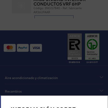
CONDUCTOS VRF 6HP
Código:
3NGG7840
-
Ref. fabricante:
AR36UFAAR
VER DETALLE
AR45 UNIDAD INTERIOR
CONDUCTOS VRF 6HP
Código:
3NGG7845
-
Ref. fabricante:
AR45UFAAR
VER DETALLE
AB14 UNIDAD INTERIOR
SUELO-TECHO VRF
Aire acondicionado y climatización
Código:
3DGG7210_10
-
Ref. fabricante:
ABG14TFCMF
Recambios
VER DETALLE
Sobre Nosotros