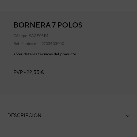
BORNERA 7 POLOS
Código:
9AGF03114
Ref. fabricante:
9703403040
+ Ver detalles técnicos del producto
PVP -
22,55 €
DESCRIPCIÓN