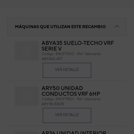
BORNERA 7 POLOS
MÁQUINAS QUE UTILIZAN ESTE RECAMBIO
ABYA35 SUELO-TECHO VRF
SERIE V
BO
Código:
3NGF7200
-
Ref. fabricante:
ABYA12LATF
Cód
Ref. 
VER DETALLE
ARY50 UNIDAD
CONDUCTOS VRF 6HP
Código:
3NGF7820
-
Ref. fabricante:
ARY18UFADR
VER DETALLE
AR36 UNIDAD INTERIOR