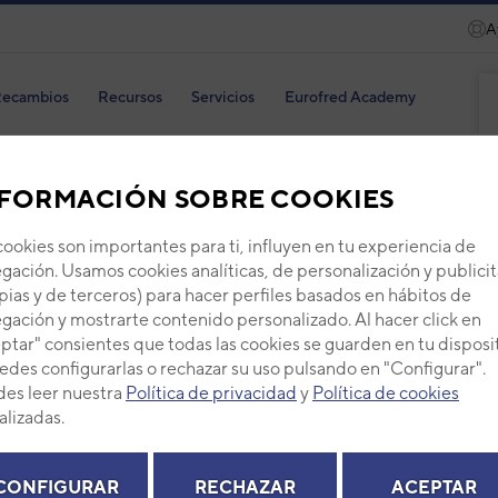
A
ecambios
Recursos
Servicios
Eurofred Academy
FORMACIÓN SOBRE COOKIES
cookies son importantes para ti, influyen en tu experiencia de
SIL
gación. Usamos cookies analíticas, de personalización y publicit
pias y de terceros) para hacer perfiles basados en hábitos de
Código
gación y mostrarte contenido personalizado. Al hacer click en
Ref. fab
ptar" consientes que todas las cookies se guarden en tu disposi
edes configurarlas o rechazar su uso pulsando en "Configurar".
+ Ver de
es leer nuestra
Política de privacidad
y
Política de cookies
alizadas.
PVP -
CONFIGURAR
RECHAZAR
ACEPTAR