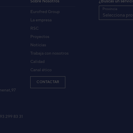
Sobre Nosotros
¿Buscas un servic
Provincia
Eurofred Group
A-LR
Selecciona pro
ETL
La empresa
RSC
Proyectos
F24UIA)
Noticias
LAT
Trabaja con nosotros
Calidad
Canal ético
A-LM
MLA
CONTACTAR
menat,97
Y18L)
AJ
 93 299 83 31