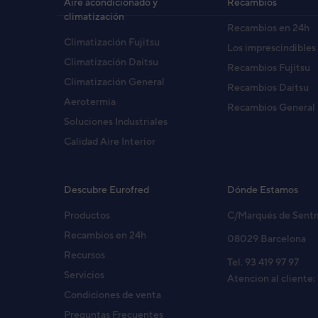
Aire acondicionado y
Recambios
climatización
Recambios en 24h
UNIDAD EXTERIOR ABF45UI
Climatización Fujitsu
Código:
3NFE8327
-
Ref. fabricante:
ROG45L
Los imprescindibles
Climatización Daitsu
Recambios Fujitsu
Climatización General
Recambios Daitsu
Aerotermia
UNID. INTERIOR RYA24L (AB
Recambios General
Código:
3NFE8376_10
-
Ref. fabricante:
RYA24
Soluciones Industriales
Calidad Aire Interior
UNIDAD INTERIOR ACF24UI
Código:
3NFE8916
-
Ref. fabricante:
RDG24L
Descubre Eurofred
Dónde Estamos
Productos
C/Marqués de Sent
Recambios en 24h
08029 Barcelona
U. INT. ABY50UIF S/T INV (AB
Recursos
Código:
3NGF8222
-
Ref. fabricante:
ABY18LB
Tel. 93 419 97 97
Servicios
Atencion al cliente:
Condiciones de venta
Preguntas Frecuentes