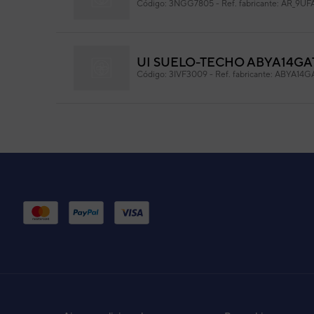
Código:
3NGG7805
-
Ref. fabricante:
AR_9UF
Medidas: 70 x 25 mm. (Ext. x Int.)
UI SUELO-TECHO ABYA14GA
Código:
3IVF3009
-
Ref. fabricante:
ABYA14G
UNID. INTERIOR RDA12L (AC
Código:
3NFE8511_10
-
Ref. fabricante:
RDA12
UNIDAD INTERIOR AIRE ACO
Código:
3NGF6029
-
Ref. fabricante:
ABYG45
U.INT. ABF22UIS SUELO-TEC
Código:
3NFE6007
-
Ref. fabricante:
RYF22L