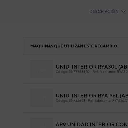
DESCRIPCIÓN
CURRENT
TAB:
SILENT BLOCK
MÁQUINAS QUE UTILIZAN ESTE RECAMBIO
UNID. INTERIOR RYA30L (AB
SI
Código:
3NFE8381_10
-
Ref. fabricante:
RYA30
Cód
Ref. 
UNID. INTERIOR RYA-36L (A
Código:
3NFE6321
-
Ref. fabricante:
RYA36LC
AR9 UNIDAD INTERIOR CON