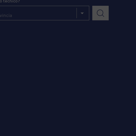
io técnico?
vincia
VER DETALLE
VER DETALLE
VER DETALLE
VER DETALLE