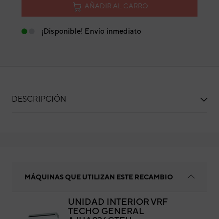
AÑADIR AL CARRO
¡Disponible! Envío inmediato
DESCRIPCIÓN
FIJACIÓN MOTOR
MÁQUINAS QUE UTILIZAN ESTE RECAMBIO
UNIDAD INTERIOR VRF
TECHO GENERAL
FI