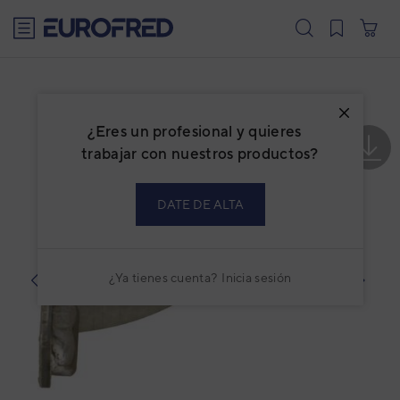
text.skipToContent
text.skipToNavigation
¿Eres un profesional y quieres
trabajar con nuestros productos?
DATE DE ALTA
¿Ya tienes cuenta?
Inicia sesión
prev
next