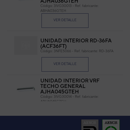
AJHA036GTEH
Código:
3IVG30013
-
Ref. fabricante:
Cód
ABHA036GTEH
Ref. 
VER DETALLE
UNIDAD INTERIOR RD-36FA
(ACF36FT)
Código:
3NFE5066
-
Ref. fabricante:
RD-36FA
VER DETALLE
UNIDAD INTERIOR VRF
TECHO GENERAL
AJHA045GTEH
Código:
3IVG30014
-
Ref. fabricante:
ABHA045GTEH
VER DETALLE