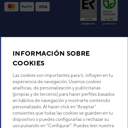
UNIDAD INTERIOR RD-30FA
(ACF30F)
Código:
3NFE5046
-
Ref. fabricante:
RD-30FA
VER DETALLE
UNIDAD INTERIOR ACY80UI
Aire acondicionado y climatización
(ARY30L)
INFORMACIÓN SOBRE
Código:
3NGF8541
-
Ref. fabricante:
ARY30LUAN
Recambios
COOKIES
VER DETALLE
Sobre Nosotros
Las cookies son importantes para ti, influyen en tu
experiencia de navegación. Usamos cookies
UNIDAD INTERIOR VRF
analíticas, de personalización y publicitarias
TECHO FUJITSU AIRSTAGE
Descubre Eurofred
(propias y de terceros) para hacer perfiles basados
ABYA030GTEH
en hábitos de navegación y mostrarte contenido
Código:
3IVF30012
-
Ref. fabricante:
ABYA030GTEH
Dónde Estamos
personalizado. Al hacer click en "Aceptar"
consientes que todas las cookies se guarden en tu
VER DETALLE
dispositivo o puedes configurarlas o rechazar su
¿Buscas un servicio técnico?
uso pulsando en "Configurar". Puedes leer nuestra