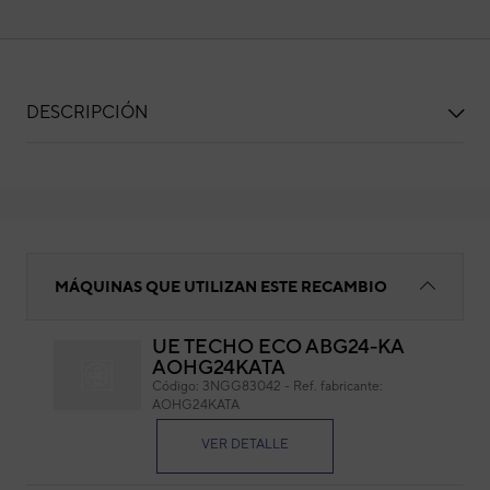
DESCRIPCIÓN
Soporte motor ventilador
MÁQUINAS QUE UTILIZAN ESTE RECAMBIO
UE TECHO ECO ABG24-KA
AOHG24KATA
Sop
Código:
3NGG83042
-
Ref. fabricante:
AOHG24KATA
Cód
Ref. 
VER DETALLE