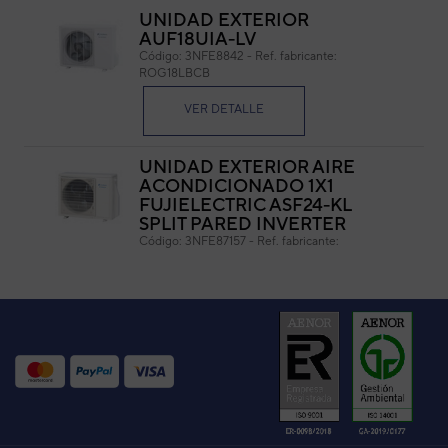
UNIDAD EXTERIOR
AUF18UIA-LV
Código:
3NFE8842
-
Ref. fabricante:
ROG18LBCB
VER DETALLE
UNIDAD EXTERIOR AIRE
ACONDICIONADO 1X1
FUJIELECTRIC ASF24-KL
SPLIT PARED INVERTER
Código:
3NFE87157
-
Ref. fabricante:
ROG24KLCA
VER DETALLE
UN. EXTERIOR ASG24UIKLTA
Código:
3NGG87037
-
Ref. fabricante:
AOHG24KLTA
VER DETALLE