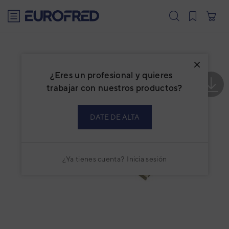
text.skipToContent
text.skipToNavigation
¿Eres un profesional y quieres
trabajar con nuestros productos?
DATE DE ALTA
¿Ya tienes cuenta?
Inicia sesión