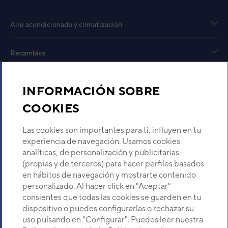
Aire acondicionado y climatización
UE CASSETTE AUG22-KV
AOHG22KBTB
Código:
3NGG88082
-
Ref. fabricante:
Recambios
AOHG22KBTB
VER DETALLE
Sobre Nosotros
INFORMACIÓN SOBRE
UNIDAD EXTERIOR
COOKIES
Descubre Eurofred
ABF18UIA-LV
Código:
3NFE8337
-
Ref. fabricante:
Las cookies son importantes para ti, influyen en tu
ROG18LBCB
Dónde Estamos
experiencia de navegación. Usamos cookies
VER DETALLE
analíticas, de personalización y publicitarias
(propias y de terceros) para hacer perfiles basados
¿Buscas un servicio técnico?
en hábitos de navegación y mostrarte contenido
UE CONDUCTO ACF18K-KB
Provincia
personalizado. Al hacer click en "Aceptar"
ROG18KBTB
Selecciona provincia
consientes que todas las cookies se guarden en tu
Código:
3NFE84002
-
Ref. fabricante:
dispositivo o puedes configurarlas o rechazar su
ROG18KBTB
uso pulsando en "Configurar". Puedes leer nuestra
VER DETALLE