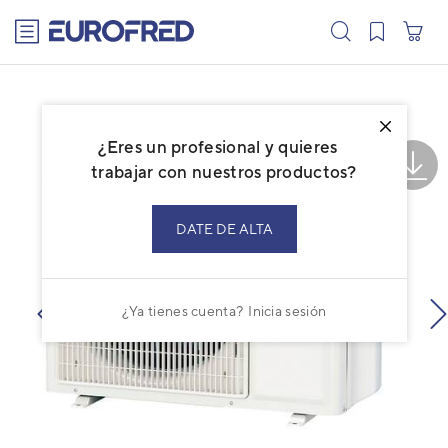
text.skipToContent
text.skipToNavigation
¿Eres un profesional y quieres
trabajar con nuestros productos?
DATE DE ALTA
¿Ya tienes cuenta?
Inicia sesión
prev