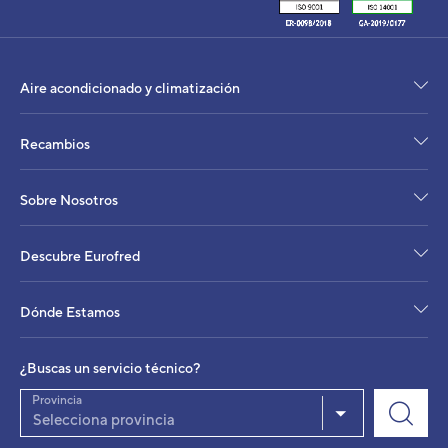
Aire acondicionado y climatización
Recambios
Sobre Nosotros
Descubre Eurofred
Dónde Estamos
¿Buscas un servicio técnico?
Provincia
Unidad Exterior aire acondicionado 1x1 Gen
Selecciona provincia
Inverter