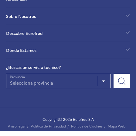
Sobre Nosotros
Descubre Eurofred
Dónde Estamos
¿Buscas un servicio técnico?
Provincia
Sistema Multitarea Daitsu Monobloc 3D S
Selecciona provincia
Calefacción - Unidades Exteriores
Potencia frigorífica
Potencia calorífica
Copyright© 2026 Eurofred S.A
EER (1)
Aviso legal
Política de Privacidad
Política de Cookies
Mapa Web
COP (1)
SEER