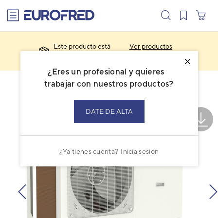
text.skipToContent
text.skipToNavigation
Este producto está
Ver productos
descatalogado.
similares
¿Eres un profesional y quieres
trabajar con nuestros productos?
DATE DE ALTA
¿Ya tienes cuenta?
Inicia sesión
prev