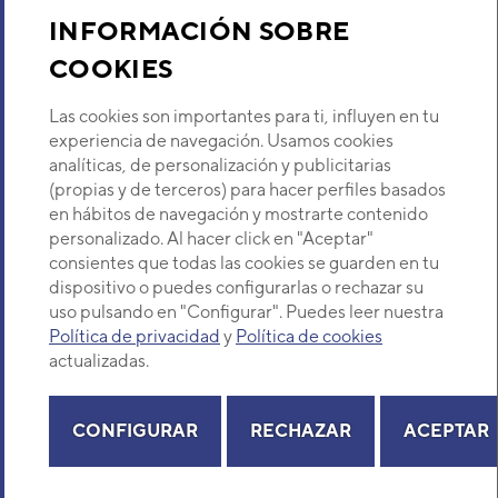
Sobre Nosotros
INFORMACIÓN SOBRE
SISTEMA MULTITAREA
COOKIES
DAITSU MONOBLOC 3D
Descubre Eurofred
SMART AOWD 45T
Código:
3IDA02209
-
Ref. fabricante:
AOWD-
Las cookies son importantes para ti, influyen en tu
MB SMART-45TK
Dónde Estamos
experiencia de navegación. Usamos cookies
analíticas, de personalización y publicitarias
VER DETALLE
(propias y de terceros) para hacer perfiles basados
¿Buscas un servicio técnico?
en hábitos de navegación y mostrarte contenido
UNIDAD INTERIOR MULTI-
Provincia
personalizado. Al hacer click en "Aceptar"
HYBRID DAITSU CONDUCTO
Selecciona provincia
consientes que todas las cookies se guarden en tu
ACVD 12 BP
dispositivo o puedes configurarlas o rechazar su
Código:
3IDA10104
-
Ref. fabricante:
DVC-12
_BP (MA)
uso pulsando en "Configurar". Puedes leer nuestra
Política de privacidad
y
Política de cookies
VER DETALLE
actualizadas.
Copyright© 2026 Eurofred S.A
UNIDAD INTERIOR AIRE
Aviso legal
Política de Privacidad
Política de Cookies
Mapa Web
ACONDICIONADO 1X1
CONFIGURAR
RECHAZAR
ACEPTAR
DAITSU ACD30KI-DB SPLIT
CONDUCTOS INVERTER
Código:
3NDA0116
-
Ref. fabricante:
DC-