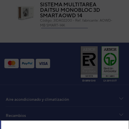
SISTEMA MULTITAREA
DAITSU MONOBLOC 3D
SMART AOWD 14
Código:
3IDA02200
-
Ref. fabricante:
AOWD-
MB SMART-14K
VER DETALLE
UI CONDUCTO ACD 12 DA +
B.DRENAJE
Código:
3NDA04006
-
Ref. fabricante:
DC-
12UIDA (MA)
VER DETALLE
SISTEMA MULTITAREA
Aire acondicionado y climatización
DAITSU MONOBLOC 3D
SMART AOWD 28
Código:
3IDA02202
-
Ref. fabricante:
AOWD-
Recambios
MB SMART-28K
VER DETALLE