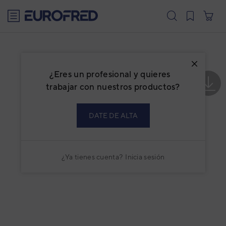
text.skipToContent
text.skipToNavigation
¿Eres un profesional y quieres
trabajar con nuestros productos?
DATE DE ALTA
¿Ya tienes cuenta?
Inicia sesión