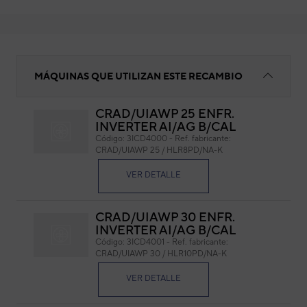
Filtro
MÁQUINAS QUE UTILIZAN ESTE RECAMBIO
CRAD/UIAWP 25 ENFR.
INVERTER AI/AG B/CAL
Fil
Código:
3ICD4000
-
Ref. fabricante:
CRAD/UIAWP 25 / HLR8PD/NA-K
Cód
Ref. 
VER DETALLE
CRAD/UIAWP 30 ENFR.
INVERTER AI/AG B/CAL
Código:
3ICD4001
-
Ref. fabricante:
CRAD/UIAWP 30 / HLR10PD/NA-K
VER DETALLE