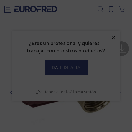
text.skipToContent
text.skipToNavigation
¿Eres un profesional y quieres
trabajar con nuestros productos?
DATE DE ALTA
¿Ya tienes cuenta?
Inicia sesión
prev
next