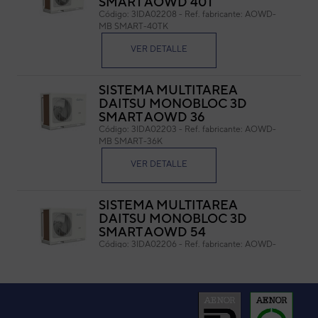
SMART AOWD 40T
Código:
3IDA02208
-
Ref. fabricante:
AOWD-
Cód
MB SMART-40TK
Ref. 
VER DETALLE
SISTEMA MULTITAREA
DAITSU MONOBLOC 3D
SMART AOWD 36
Código:
3IDA02203
-
Ref. fabricante:
AOWD-
MB SMART-36K
VER DETALLE
SISTEMA MULTITAREA
DAITSU MONOBLOC 3D
SMART AOWD 54
Código:
3IDA02206
-
Ref. fabricante:
AOWD-
MB SMART-54K
VER DETALLE