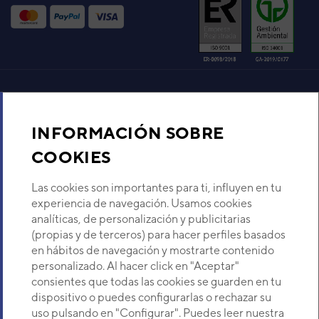
SISTEMA MULTITAREA
DAITSU MONOBLOC 3D
SMART AOWD 18
Código:
3IDA02201
-
Ref. fabricante:
AOWD-
MB SMART-18K
VER DETALLE
Aire acondicionado y climatización
SISTEMA MULTITAREA
INFORMACIÓN SOBRE
DAITSU MONOBLOC 3D
SMART AOWD 36T
Recambios
COOKIES
Código:
3IDA02207
-
Ref. fabricante:
AOWD-
MB SMART-36TK
Sobre Nosotros
Las cookies son importantes para ti, influyen en tu
VER DETALLE
experiencia de navegación. Usamos cookies
analíticas, de personalización y publicitarias
Descubre Eurofred
SISTEMA MULTITAREA
(propias y de terceros) para hacer perfiles basados
DAITSU MONOBLOC 3D
en hábitos de navegación y mostrarte contenido
SMART AOWD 14
Dónde Estamos
personalizado. Al hacer click en "Aceptar"
Código:
3IDA02200
-
Ref. fabricante:
AOWD-
consientes que todas las cookies se guarden en tu
MB SMART-14K
dispositivo o puedes configurarlas o rechazar su
¿Buscas un servicio técnico?
VER DETALLE
uso pulsando en "Configurar". Puedes leer nuestra