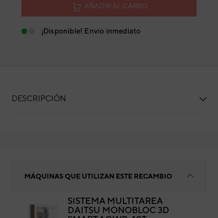
AÑADIR AL CARRO
¡Disponible! Envío inmediato
DESCRIPCIÓN
Válvula de seguridad
MÁQUINAS QUE UTILIZAN ESTE RECAMBIO
SISTEMA MULTITAREA
DAITSU MONOBLOC 3D
Vál