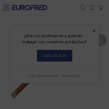
text.skipToContent
text.skipToNavigation
¿Eres un profesional y quieres
trabajar con nuestros productos?
DATE DE ALTA
¿Ya tienes cuenta?
Inicia sesión