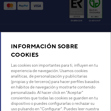
ACONDICIONADO 1X1
FUJITSU ASY35-KE SPLIT
PARED INVERTER BLANCA
Código:
3NGF87112
-
Ref. fabricante:
AOYG12KETA
VER DETALLE
Aire acondicionado y climatización
INFORMACIÓN SOBRE
UE PARED PLATA ASF07-KE
ROG07KETA
Recambios
COOKIES
Código:
3NFE87122
-
Ref. fabricante:
ROG07KETA
Sobre Nosotros
Las cookies son importantes para ti, influyen en tu
VER DETALLE
experiencia de navegación. Usamos cookies
analíticas, de personalización y publicitarias
Descubre Eurofred
(propias y de terceros) para hacer perfiles basados
UE SPLIT ECO AF09-KA
en hábitos de navegación y mostrarte contenido
ROG09KATA
Dónde Estamos
personalizado. Al hacer click en "Aceptar"
Código:
3NFE89112
-
Ref. fabricante:
ROG09KATA
consientes que todas las cookies se guarden en tu
dispositivo o puedes configurarlas o rechazar su
VER DETALLE
¿Buscas un servicio técnico?
uso pulsando en "Configurar". Puedes leer nuestra