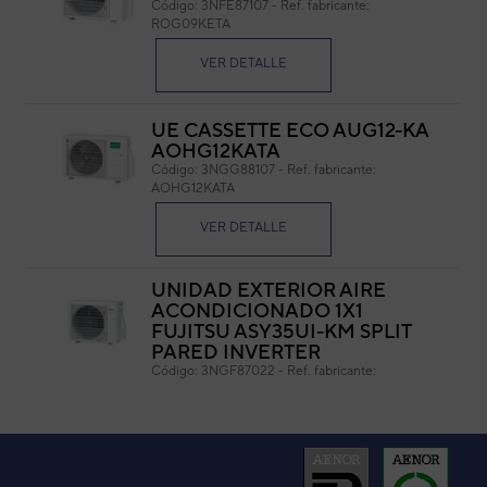
Código:
3NFE87107
-
Ref. fabricante:
ROG09KETA
Cód
Ref. 
VER DETALLE
UE CASSETTE ECO AUG12-KA
AOHG12KATA
Código:
3NGG88107
-
Ref. fabricante:
AOHG12KATA
VER DETALLE
UNIDAD EXTERIOR AIRE
ACONDICIONADO 1X1
FUJITSU ASY35UI-KM SPLIT
PARED INVERTER
Código:
3NGF87022
-
Ref. fabricante:
AOYG12KMTA
VER DETALLE
UNIDAD EXTERIOR AIRE