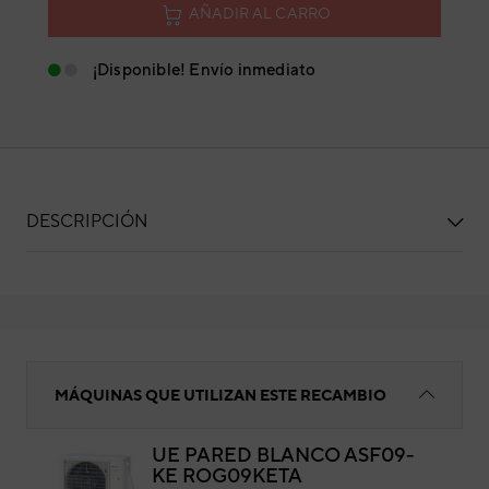
AÑADIR AL CARRO
¡Disponible! Envío inmediato
DESCRIPCIÓN
Válvulas 3 vías
MÁQUINAS QUE UTILIZAN ESTE RECAMBIO
UE PARED BLANCO ASF09-
KE ROG09KETA
Vál