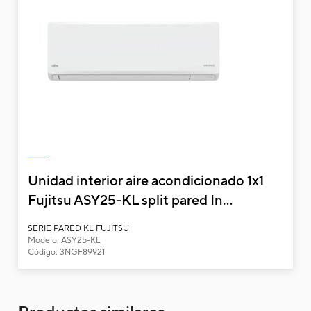
Pare
Cód
Mod
EAN
Ref. 
Funcionalidades y características
Unidad interior aire acondicionado 1x1
Fujitsu ASY25-KL split pared In...
SERIE PARED KL FUJITSU
Modelo: ASY25-KL
Código: 3NGF89921