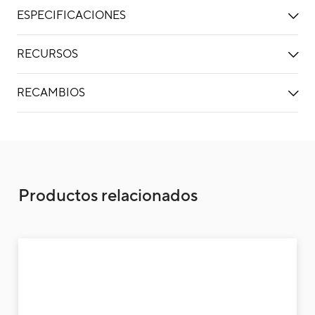
ESPECIFICACIONES
RECURSOS
RECAMBIOS
Unidad exterior aire acondicionado 1x1 Fujit
Productos relacionados
Uni
1x1
Inv