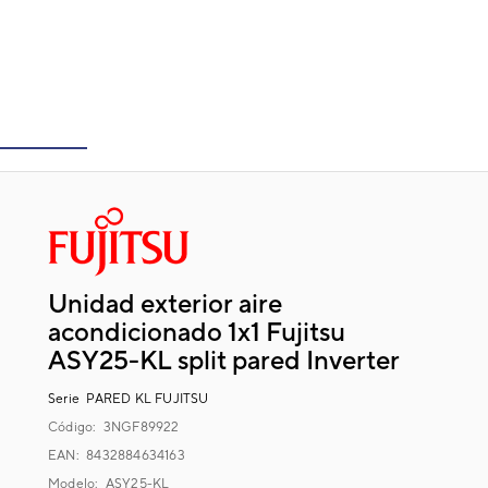
Unidad exterior aire
acondicionado 1x1 Fujitsu
ASY25-KL split pared Inverter
Serie
PARED KL FUJITSU
Código:
3NGF89922
EAN: 8432884634163
Modelo:
ASY25-KL