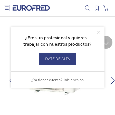
text.skipToContent
text.skipToNavigation
¿Eres un profesional y quieres
trabajar con nuestros productos?
DATE DE ALTA
¿Ya tienes cuenta?
Inicia sesión
prev