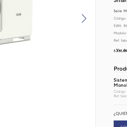
Serie
MO
Código
next
EAN: 8
Modelo
Ref. fab
+ Ver de
Prod
Siste
Mono
Código:
Ref. fa
¿QUIE