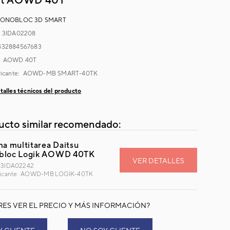
NOBLOC 3D SMART
:
3IDA02208
432884567683
:
AOWD 40T
ricante:
AOWD-MB SMART-40TK
talles técnicos del producto
ucto similar recomendado:
ma multitarea Daitsu
bloc Logik AOWD 40TK
VER DETALLES
 3IDA02242
bricante: AOWD-MB LOGIK-40TK
RES VER EL PRECIO Y MÁS INFORMACIÓN?