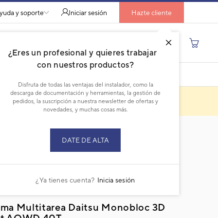
yuda y soporte
Iniciar sesión
Hazte cliente
Buscar por producto, modelo...
¿Eres un profesional y quieres trabajar
con nuestros productos?
DESCARGAR PDF
Disfruta de todas las ventajas del instalador, como la
descarga de documentación y herramientas, la gestión de
pedidos, la suscripción a nuestra newsletter de ofertas y
novedades, y muchas cosas más.
DATE DE ALTA
o descatalogado
¿Ya tienes cuenta?
Inicia sesión
ema Multitarea Daitsu Monobloc 3D
rt AOWD 40T