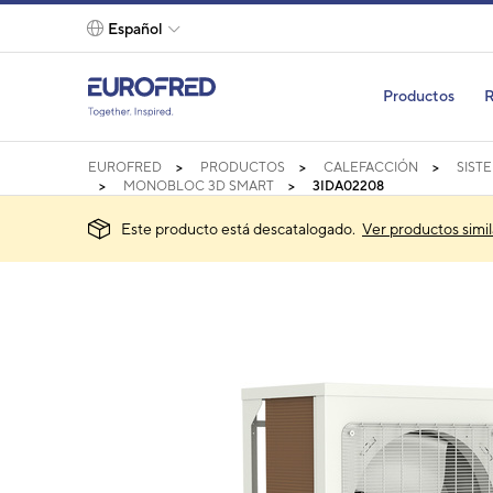
text.skipToContent
text.skipToNavigation
Español
Productos
R
EUROFRED
PRODUCTOS
CALEFACCIÓN
SIST
MONOBLOC 3D SMART
3IDA02208
Este producto está descatalogado.
Ver productos simil