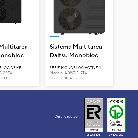
Multitarea
Sistema Multitarea
Monobloc
Daitsu Monobloc
AOWD 20TX
Active AOWD2 17TX
BLOC DRIVE
SERIE MONOBLOC ACTIVE II
D 20TX
Modelo: AOWD2 17TX
1503
Código: 3IDA11502
Certificado por