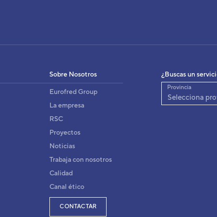
 PARED EEV INTEGRADA
YA24LACH
3IVF2008
igo:
Sobre Nosotros
¿Buscas un servic
8435162730298
:
Provincia
Eurofred Group
ASYA24LACH
fabricante:
Selecciona pro
La empresa
RSC
Proyectos
Noticias
Trabaja con nosotros
Calidad
Canal ético
CONTACTAR