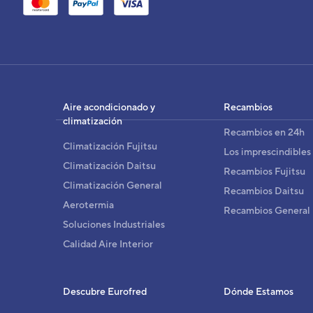
UI
AS
Cód
Aire acondicionado y
Recambios
EAN
climatización
Recambios en 24h
Ref. 
Climatización Fujitsu
Los imprescindibles
Climatización Daitsu
Recambios Fujitsu
Climatización General
Recambios Daitsu
Aerotermia
Recambios General
Soluciones Industriales
Calidad Aire Interior
Descubre Eurofred
Dónde Estamos