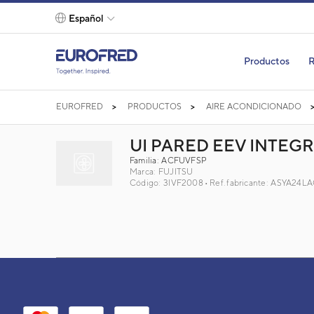
text.skipToContent
text.skipToNavigation
Español
Productos
R
EUROFRED
PRODUCTOS
AIRE ACONDICIONADO
UI PARED EEV INTEG
Familia: ACFUVFSP
Marca:
FUJITSU
Código: 3IVF2008
Ref. fabricante: ASYA24L
UI PARED EEV INTEGRADA ASYA24LACH