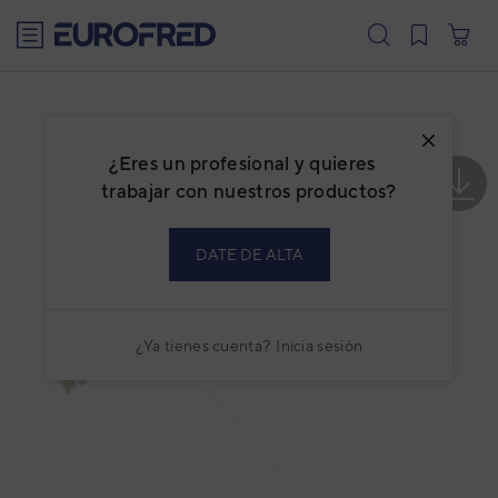
text.skipToContent
text.skipToNavigation
¿Eres un profesional y quieres
trabajar con nuestros productos?
DATE DE ALTA
¿Ya tienes cuenta?
Inicia sesión