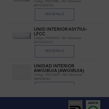
Código:
3NGF8186
-
Ref. fabricante:
ASYG30LFCA
Cód
Ref. 
VER DETALLE
UNID INTERIOR ASY71UI-
LFCC
Código:
3NGF8136
-
Ref. fabricante:
ASYG24LFCC
VER DETALLE
UNIDAD INTERIOR
AWG18UIA (AWG18UIA)
Código:
3NGG8091
-
Ref. fabricante:
AWHZ18LBC
VER DETALLE
UNID.INTERIOR RSA24LCC
(ASF24UI LC)