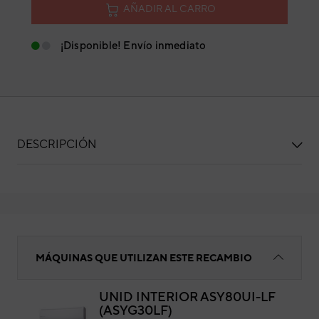
AÑADIR AL CARRO
¡Disponible! Envío inmediato
DESCRIPCIÓN
CASQUILLO FRICCION
MÁQUINAS QUE UTILIZAN ESTE RECAMBIO
UNID INTERIOR ASY80UI-LF
(ASYG30LF)
CA