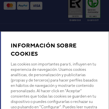
Código:
3NFE8166_10
-
Ref. fabricante:
RSA24LCC
VER DETALLE
UNID INTERIOR ASH18UI-LF
(HSG18LF)
Aire acondicionado y climatización
Código:
3NHY8156_10
-
Ref. fabricante:
HSG18LFCA
INFORMACIÓN SOBRE
Recambios
COOKIES
VER DETALLE
Sobre Nosotros
Las cookies son importantes para ti, influyen en tu
UI PARED EEV INTEGRADA
experiencia de navegación. Usamos cookies
ASYA24LACH
analíticas, de personalización y publicitarias
Código:
3IVF2008
-
Ref. fabricante:
Descubre Eurofred
(propias y de terceros) para hacer perfiles basados
ASYA24LACH
en hábitos de navegación y mostrarte contenido
VER DETALLE
Dónde Estamos
personalizado. Al hacer click en "Aceptar"
consientes que todas las cookies se guarden en tu
dispositivo o puedes configurarlas o rechazar su
UNID INTERIOR ASY100UI-
¿Buscas un servicio técnico?
uso pulsando en "Configurar". Puedes leer nuestra
LM